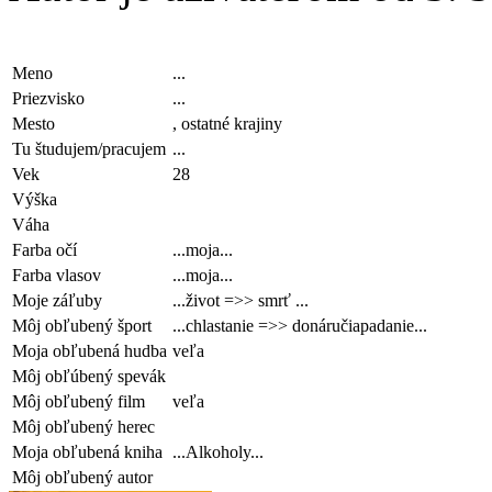
Meno
...
Priezvisko
...
Mesto
, ostatné krajiny
Tu študujem/pracujem
...
Vek
28
Výška
Váha
Farba očí
...moja...
Farba vlasov
...moja...
Moje záľuby
...život =>> smrť ...
Môj obľubený šport
...chlastanie =>> donáručiapadanie...
Moja obľubená hudba
veľa
Môj obľúbený spevák
Môj obľubený film
veľa
Môj obľubený herec
Moja obľubená kniha
...Alkoholy...
Môj obľubený autor