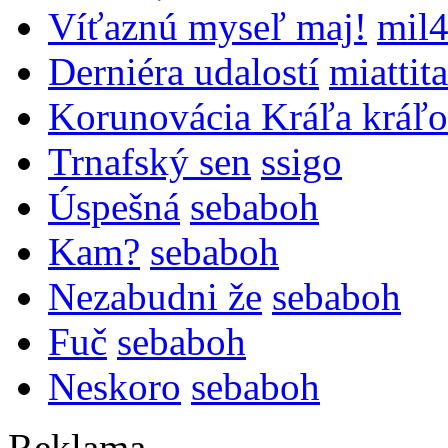
Víťaznú myseľ maj!
mil
Derniéra udalostí
miattita
Korunovácia Kráľa kráľo
Trnafský sen
ssigo
Úspešná
sebaboh
Kam?
sebaboh
Nezabudni že
sebaboh
Fuč
sebaboh
Neskoro
sebaboh
Reklama