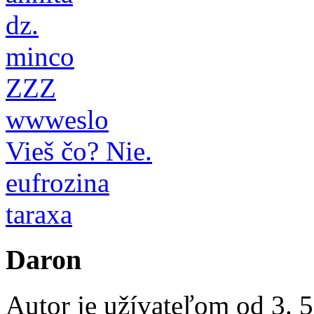
dz.
minco
ZZZ
wwweslo
Vieš čo? Nie.
eufrozina
taraxa
Daron
Autor je užívateľom od 3. 