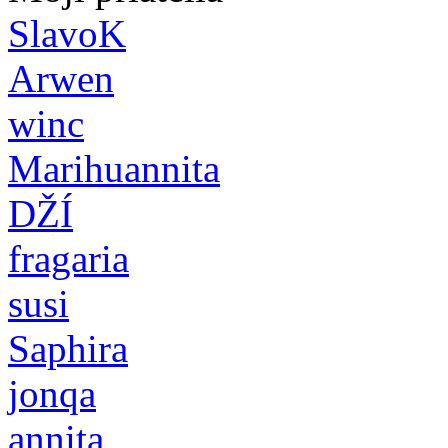
SlavoK
Arwen
winc
Marihuannita
DŽÍ
fragaria
susi
Saphira
jonqa
annita