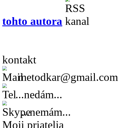
tohto autora
kontakt
metodkar@gmail.com
...nedám...
...nemám...
Moji priatelia