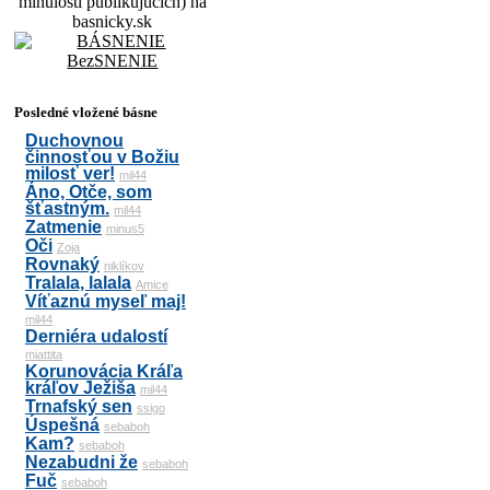
minulosti publikujúcich) na
basnicky.sk
Posledné vložené básne
Duchovnou
činnosťou v Božiu
milosť ver!
mil44
Áno, Otče, som
šťastným.
mil44
Zatmenie
minus5
Oči
Zoja
Rovnaký
niklíkov
Tralala, lalala
Amice
Víťaznú myseľ maj!
mil44
Derniéra udalostí
miattita
Korunovácia Kráľa
kráľov Ježiša
mil44
Trnafský sen
ssigo
Úspešná
sebaboh
Kam?
sebaboh
Nezabudni že
sebaboh
Fuč
sebaboh