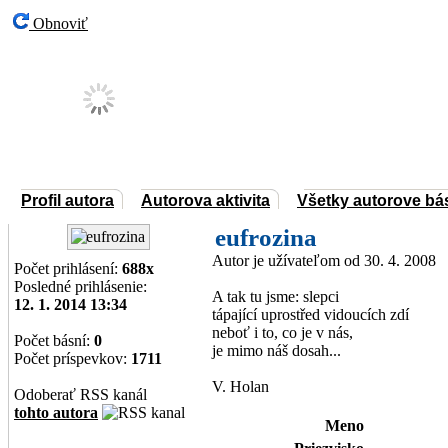
Obnoviť
Profil autora
Autorova aktivita
Všetky autorove bá
eufrozina
Autor je užívateľom od 30. 4. 2008
Počet prihlásení:
688x
Posledné prihlásenie:
A tak tu jsme: slepci
12. 1. 2014 13:34
tápající uprostřed vidoucích zdí
neboť i to, co je v nás,
Počet básní:
0
je mimo náš dosah...
Počet príspevkov:
1711
V. Holan
Odoberať RSS kanál
tohto autora
Meno