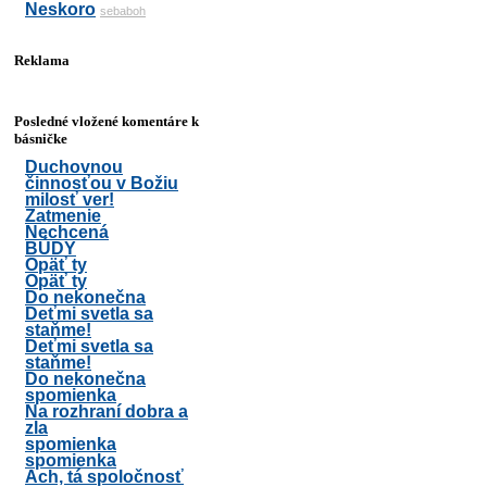
Neskoro
sebaboh
Reklama
Posledné vložené komentáre k
básničke
Duchovnou
činnosťou v Božiu
milosť ver!
Zatmenie
Nechcená
BÚDY
Opäť ty
Opäť ty
Do nekonečna
Deťmi svetla sa
staňme!
Deťmi svetla sa
staňme!
Do nekonečna
spomienka
Na rozhraní dobra a
zla
spomienka
spomienka
Ach, tá spoločnosť