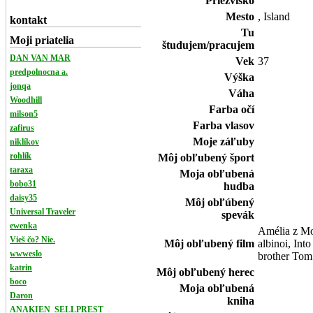
Priezvisko
Mesto
, Island
kontakt
Tu
Moji priatelia
študujem/pracujem
DAN VAN MAR
Vek
37
predpolnocna a.
Výška
jonqa
Váha
Woodhill
Farba očí
milson5
Farba vlasov
zafirus
Moje záľuby
niklíkov
rohlík
Môj obľubený šport
taraxa
Moja obľubená
bobo31
hudba
daisy35
Môj obľúbený
Universal Traveler
spevák
ewenka
Amélia z Mo
Vieš čo? Nie.
Môj obľubený film
albinoi, Int
wwweslo
brother Tom
katrin
Môj obľubený herec
boco
Moja obľubená
Daron
kniha
ANAKIEN_SELLPREST