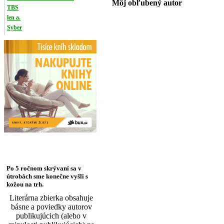
Môj obľubený autor
TBS
len a.
Syber
Po 5 ročnom skrývaní sa v
útrobách sme konečne vyšli s
kožou na trh.
Literárna zbierka obsahuje
básne a poviedky autorov
publikujúcich (alebo v