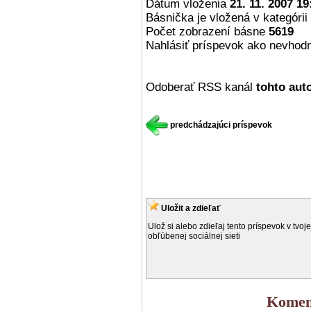
Dátum vloženia
21. 11. 2007 19
Básnička je vložená v kategórii
Počet zobrazení básne
5619
Nahlásiť príspevok ako nevhod
Odoberať RSS kanál
tohto aut
predchádzajúci príspevok
Uložit a zdieľať
Ulož si alebo zdieľaj tento príspevok v tvoje
obľúbenej sociálnej sieti
Koment