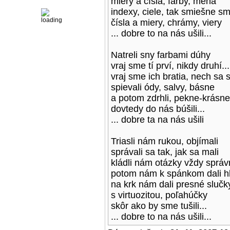
miery a čísla, farby, mená
indexy, ciele, tak smiešne s
čísla a miery, chrámy, viery
... dobre to na nás ušili...
Natreli sny farbami dúhy
vraj sme tí prví, nikdy druhí...
vraj sme ich bratia, nech sa s
spievali ódy, salvy, básne
a potom zdrhli, pekne-krásne
dovtedy do nás búšili...
... dobre ta na nás ušili
Triasli nám rukou, objímali
správali sa tak, jak sa mali
kládli nám otázky vždy sprá
potom nám k spánkom dali h
na krk nám dali presné slučk
s virtuozitou, poľahúčky
skôr ako by sme tušili...
... dobre to na nás ušili...