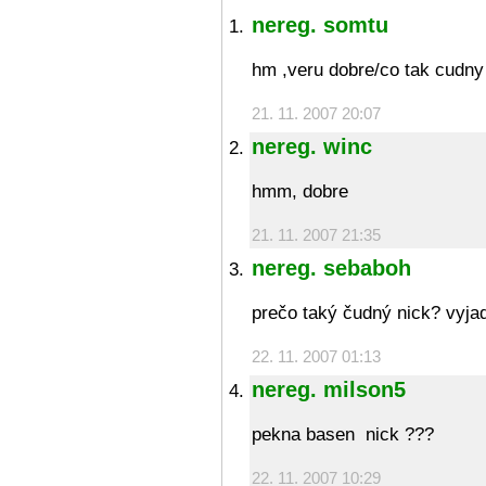
nereg. somtu
hm ,veru dobre
/co tak cudny
21. 11. 2007 20:07
nereg. winc
hmm, dobre
21. 11. 2007 21:35
nereg. sebaboh
prečo taký čudný nick? vyja
22. 11. 2007 01:13
nereg. milson5
pekna basen
nick ???
22. 11. 2007 10:29