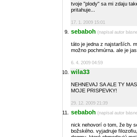
tvoje "plody" sa mi zdaju tak
pritahuje...
17. 1. 2009 15:01
sebaboh
(napísal autor básn
táto je jedna z najstarších.
možno pochmúrna. ale je jas
6. 4. 2009 04:59
wila33
NEHNEVAJ SA ALE TY MA
MOJE PRISPEVKY!
29. 12. 2009 21:39
sebaboh
(napísal autor básn
nick nehovorí o tom, že by 
božského. vyjadruje filozofiu