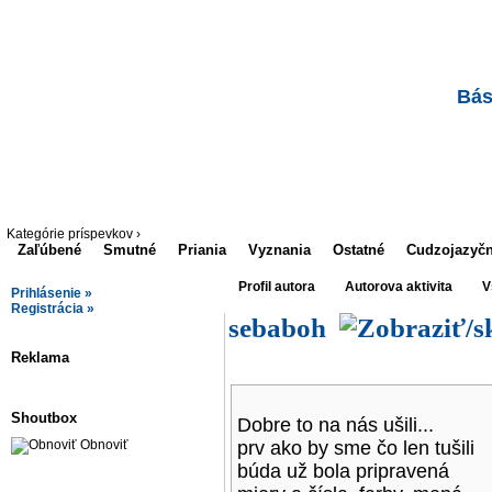
Bás
Kategórie príspevkov ›
Zaľúbené
Smutné
Priania
Vyznania
Ostatné
Cudzojazyč
Profil autora
Autorova aktivita
V
Prihlásenie »
Registrácia »
sebaboh
Reklama
Shoutbox
Dobre to na nás ušili...
Obnoviť
prv ako by sme čo len tušili
búda už bola pripravená