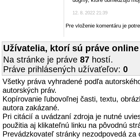
dogmy, ktoré obmedzujú moj
12. 8. 2022 21:39
Pre vloženie komentáru je potre
Užívatelia, ktorí sú práve online
Na stránke je práve
87
hostí.
Práve prihlásených užívaťeľov:
0
Všetky práva vyhradené podľa autorskéh
autorských práv.
Kopírovanie ľubovoľnej časti, textu, obrá
autora zakázané.
Pri citácií a uvádzaní zdroja je nutné uvi
použitia aj klikateľnú linku na pôvodnú str
Prevádzkovateľ stránky nezodpovedá za 