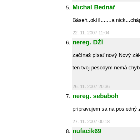
Michal Bednář
Báseń..okííí.......a nick...ch
22. 11. 2007 11:04
nereg. DŽÍ
začínaš písať nový Nový zák
ten tvoj pesodym nemá chyb
26. 11. 2007 20:36
nereg. sebaboh
pripravujem sa na posledn
27. 11. 2007 00:18
nufacik69