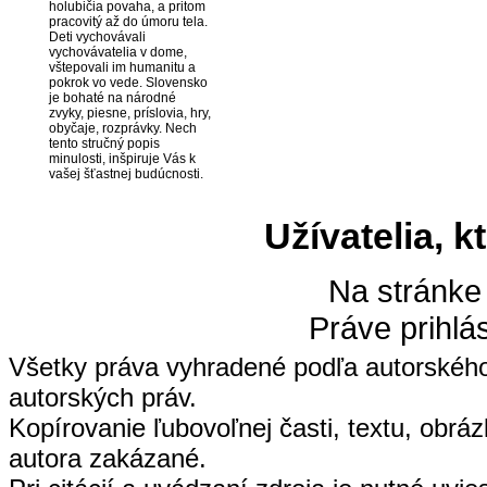
holubičia povaha, a pritom
pracovitý až do úmoru tela.
Deti vychovávali
vychovávatelia v dome,
vštepovali im humanitu a
pokrok vo vede. Slovensko
je bohaté na národné
zvyky, piesne, príslovia, hry,
obyčaje, rozprávky. Nech
tento stručný popis
minulosti, inšpiruje Vás k
vašej šťastnej budúcnosti.
Užívatelia, k
Na stránke
Práve prihlá
Všetky práva vyhradené podľa autorskéh
autorských práv.
Kopírovanie ľubovoľnej časti, textu, obrá
autora zakázané.