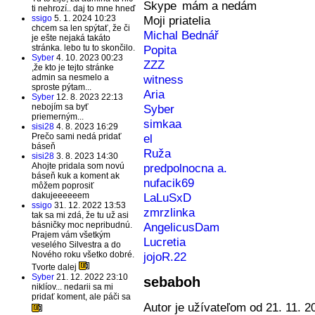
mám a nedám
ti nehrozí.. daj to mne hneď
ssigo
5. 1. 2024 10:23
Moji priatelia
chcem sa len spýtať, že či
Michal Bednář
je ešte nejaká takáto
stránka. lebo tu to skončilo.
Popita
Syber
4. 10. 2023 00:23
ZZZ
,že kto je tejto stránke
admin sa nesmelo a
witness
sproste pýtam...
Aria
Syber
12. 8. 2023 22:13
nebojím sa byť
Syber
priemerným...
simkaa
sisi28
4. 8. 2023 16:29
Prečo sami nedá pridať
el
báseň
Ruža
sisi28
3. 8. 2023 14:30
Ahojte pridala som novú
predpolnocna a.
báseň kuk a koment ak
nufacik69
môžem poprosiť
dakujeeeeeem
LaLuSxD
ssigo
31. 12. 2022 13:53
zmrzlinka
tak sa mi zdá, že tu už asi
básničky moc nepribudnú.
AngelicusDam
Prajem vám všetkým
Lucretia
veselého Silvestra a do
Nového roku všetko dobré.
jojoR.22
Tvorte dalej
Syber
21. 12. 2022 23:10
sebaboh
niklíov... nedarii sa mi
pridať koment, ale páči sa
Autor je užívateľom od 21. 11. 2