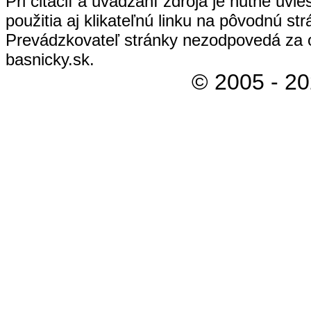
Pri citácií a uvádzaní zdroja je nutné uvi
použitia aj klikateľnú linku na pôvodnú str
Prevádzkovateľ stránky nezodpovedá za 
basnicky.sk.
© 2005 - 2