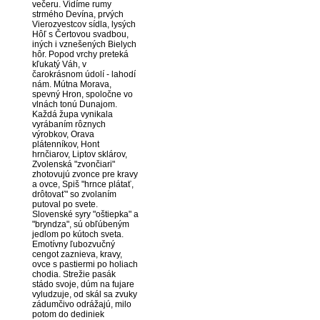
večeru. Vidíme rumy
strmého Devína, prvých
Vierozvestcov sídla, lysých
Hôľ s Čertovou svadbou,
iných i vznešených Bielych
hôr. Popod vrchy preteká
kľukatý Váh, v
čarokrásnom údolí - lahodí
nám. Mútna Morava,
spevný Hron, spoločne vo
vlnách tonú Dunajom.
Každá župa vynikala
vyrábaním rôznych
výrobkov, Orava
plátenníkov, Hont
hrnčiarov, Liptov sklárov,
Zvolenská "zvončiari"
zhotovujú zvonce pre kravy
a ovce, Spiš "hrnce plátať,
drôtovať" so zvolaním
putoval po svete.
Slovenské syry "oštiepka" a
"bryndza", sú obľúbeným
jedlom po kútoch sveta.
Emotívny ľubozvučný
cengot zaznieva, kravy,
ovce s pastiermi po holiach
chodia. Strežie pasák
stádo svoje, dúm na fujare
vyludzuje, od skál sa zvuky
zádumčivo odrážajú, milo
potom do dediniek