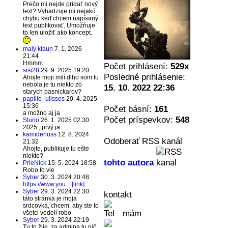
Prečo mi nejde pridať nový
text? Vyhadzuje mi nejakú
chybu keď chcem napísaný
text publikovať. Umožňuje
to len uložiť ako koncept.
malý klaun
7. 1. 2026
21:44
Hmmm
Počet prihlásení:
529x
sisi28
29. 9. 2025 19:20
Posledné prihlásenie:
Ahojte moji milí dlho som tu
nebola je tu niekto zo
15. 10. 2022 22:36
starych basnickarov?
papilio_ulisses
20. 4. 2025
15:36
Počet básní:
161
a možno aj ja
Počet príspevkov:
548
Stuno
26. 1. 2025 02:30
2025 , prvý ja
kamidenuss
12. 8. 2024
Odoberať RSS kanál
21:32
Ahojte, publikuje tu ešte
niekto?
tohto autora
PrieNick
15. 5. 2024 18:58
Robo to vie
Syber
30. 3. 2024 20:48
https://www.you... [link]
Syber
29. 3. 2024 22:30
kontakt
táto stránka je moja
srdcovka, chcem, aby ste to
mám
všetci vedeli robo
Syber
29. 3. 2024 22:19
Tu to žije, za admina tu nič