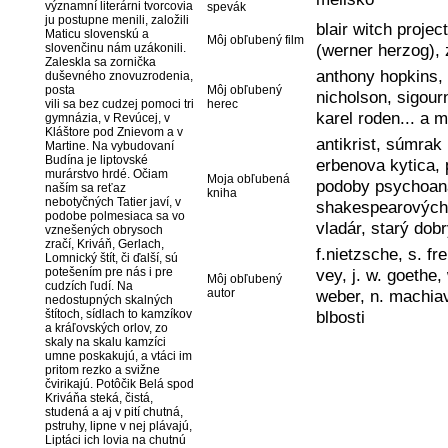
významní literárni tvorcovia
spevák
ju postupne menili, založili
blair witch projec
Maticu slovenskú a
Môj obľubený film
(werner herzog), 
slovenčinu nám uzákonili.
Zaleskla sa zornička
anthony hopkins, 
duševného znovuzrodenia,
posta
Môj obľubený
nicholson, sigour
vili sa bez cudzej pomoci tri
herec
karel roden... a m
gymnázia, v Revúcej, v
Kláštore pod Znievom a v
antikrist, súmrak 
Martine. Na vybudovaní
Budína je liptovské
erbenova kytica, 
murárstvo hrdé. Očiam
Moja obľubená
podoby psychoana
naším sa reťaz
kniha
nebotyčných Tatier javí, v
shakespearových s
podobe polmesiaca sa vo
vladár, starý dobr
vznešených obrysoch
zračí, Kriváň, Gerlach,
f.nietzsche, s. fre
Lomnický štít, či ďalší, sú
potešením pre nás i pre
vey, j. w. goethe,
Môj obľubený
cudzích ľudí. Na
autor
weber, n. machiav
nedostupných skalných
štítoch, sídlach to kamzíkov
blbosti
a kráľovských orlov, zo
skaly na skalu kamzíci
umne poskakujú, a vtáci im
pritom rezko a svižne
čvirikajú. Potôčik Belá spod
Kriváňa steká, čistá,
studená a aj v pití chutná,
pstruhy, lipne v nej plávajú,
Liptáci ich lovia na chutnú