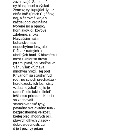
zaznievajú. Samopaš
ný hlas piesni a výskot
žencov, vystupujúci dym z
ohňa kočujúcich Cigáňov,
hej, a čarovné kroje v
každej obci orginálne
tvorené no a opasky
horniakov, oj, kovové,
zdobené, široké.
Najväčším naším
bohatstvom sú
nepochybne lesy, ale i
ťažba z rudných a
uhoľných baní. K hlavnému
mestu Uhier sa drevo
plťami plaví, pri Strečne vo
Váhu však krútňava
mnohým hrozí. Hej pod
Kriváňom sa šťastný ľud
rodí, po štítoch prechádza -
horolezecky ich lozí, čistý
vzduch dýchať - oj to je
radosť, telo takto silnieť,
tešiac sa prírodou. Kde-tu
sa zachovali
staroslovenské typy,
pevného svalovitého tela -
bezprostrednej veľkosti,
bielej pleti, modrých očí,
plavých dlhých vlasov -
dobrosrdečnosti. Ľu
d je trpezlivý priam