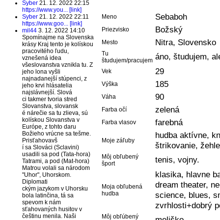
Syber
21. 12. 2022 22:15
https://www.you... [link]
Sebaboh
Syber
21. 12. 2022 22:11
Meno
https://www.goo... [link]
Božský
Priezvisko
mil44
3. 12. 2022 14:10
Spomínajme na Slovenska
Nitra, Slovensko
Mesto
krásy Kraj tento je kolískou
pracovitého ľudu,
Tu
áno, študujem, a
vznešená idea
študujem/pracujem
všeslovanstva vznikla tu. Z
29
Vek
jeho lona vyšli
najnadanejší stúpenci, z
185
Výška
jeho krvi hlásatelia
najslávnejší. Slová
90
Váha
ci takmer tvoria stred
Slovanstva, slovansk
zelená
Farba očí
é nárečie sa tu zlieva, sú
kolískou Slovanstva v
farebná
Farba vlasov
Európe, z tohto daru
Božieho vrúcne sa tešme.
hudba aktívne, kni
Prisťahovavš
Moje záľuby
štrikovanie, žehl
í sa Slováci (Sclavini)
usadili sa pod (Tata-hora)
Môj obľubený
tenis, vojny.
Tatrami, a pod (Mat-hora)
šport
Matrou volali sa národom
klasika, hlavne b
"Uhor", Uhorskom.
Diplomati
dream theater, ne
Moja obľubená
ckým jazykom v Uhorsku
hudba
science, blues, s
bola latinčina, tá sa
spevom k nám
zvrhlosti+dobrý p
sťahovaných husitov v
češtinu menila. Naši
Môj obľúbený
meliško