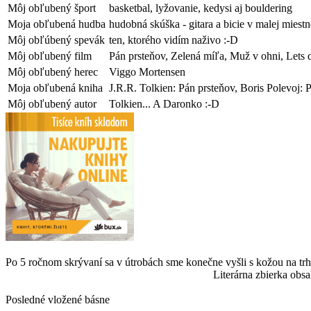
Môj obľubený šport
basketbal, lyžovanie, kedysi aj bouldering
Moja obľubená hudba
hudobná skúška - gitara a bicie v malej miestno
Môj obľúbený spevák
ten, ktorého vidím naživo :-D
Môj obľubený film
Pán prsteňov, Zelená míľa, Muž v ohni, Lets d
Môj obľubený herec
Viggo Mortensen
Moja obľubená kniha
J.R.R. Tolkien: Pán prsteňov, Boris Polevoj: 
Môj obľubený autor
Tolkien... A Daronko :-D
Po 5 ročnom skrývaní sa v útrobách sme konečne vyšli s kožou na trh
Literárna zbierka obsa
Posledné vložené básne