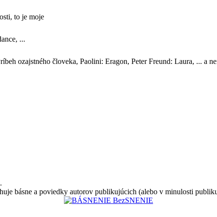
sti, to je moje
ance, ...
Príbeh ozajstného človeka, Paolini: Eragon, Peter Freund: Laura, ... a 
.
huje básne a poviedky autorov publikujúcich (alebo v minulosti publik