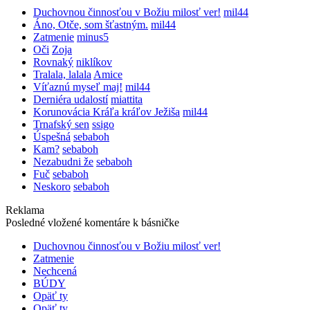
Duchovnou činnosťou v Božiu milosť ver!
mil44
Áno, Otče, som šťastným.
mil44
Zatmenie
minus5
Oči
Zoja
Rovnaký
niklíkov
Tralala, lalala
Amice
Víťaznú myseľ maj!
mil44
Derniéra udalostí
miattita
Korunovácia Kráľa kráľov Ježiša
mil44
Trnafský sen
ssigo
Úspešná
sebaboh
Kam?
sebaboh
Nezabudni že
sebaboh
Fuč
sebaboh
Neskoro
sebaboh
Reklama
Posledné vložené komentáre k básničke
Duchovnou činnosťou v Božiu milosť ver!
Zatmenie
Nechcená
BÚDY
Opäť ty
Opäť ty