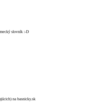
nemecký slovník :-D
ujúcich) na basnicky.sk