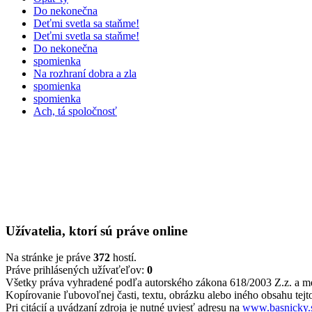
Do nekonečna
Deťmi svetla sa staňme!
Deťmi svetla sa staňme!
Do nekonečna
spomienka
Na rozhraní dobra a zla
spomienka
spomienka
Ach, tá spoločnosť
Užívatelia, ktorí sú práve online
Na stránke je práve
372
hostí.
Práve prihlásených užívaťeľov:
0
Všetky práva vyhradené podľa autorského zákona 618/2003 Z.z. a m
Kopírovanie ľubovoľnej časti, textu, obrázku alebo iného obsahu tejto
Pri citácií a uvádzaní zdroja je nutné uviesť adresu na
www.basnicky.