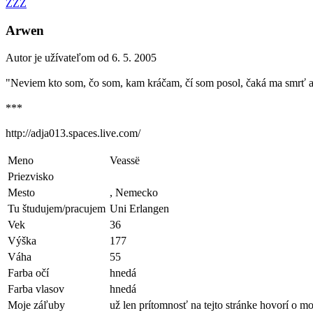
ZZZ
Arwen
Autor je užívateľom od 6. 5. 2005
"Neviem kto som, čo som, kam kráčam, čí som posol, čaká ma smrť a č
***
http://adja013.spaces.live.com/
Meno
Veassë
Priezvisko
Mesto
, Nemecko
Tu študujem/pracujem
Uni Erlangen
Vek
36
Výška
177
Váha
55
Farba očí
hnedá
Farba vlasov
hnedá
Moje záľuby
už len prítomnosť na tejto stránke hovorí o mo