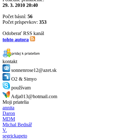
29. 3. 2010 20:40
Počet básní:
56
Počet príspevkov:
353
Odoberať RSS kanál
tohto autora
kontakt
sonnenrose12@azet.sk
O2 & Simyo
používam
Adja013@hotmail.com
Moji priatelia
annita
Daron
MDM
Michal Bednář
V.
segrickapeto