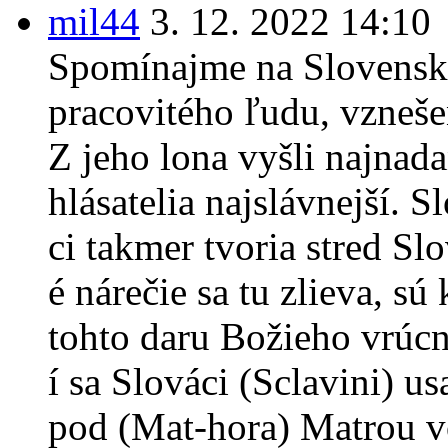
mil44
3. 12. 2022 14:10
Spomínajme na Slovenska 
pracovitého ľudu, vzneše
Z jeho lona vyšli najnada
hlásatelia najslávnejší. S
ci takmer tvoria stred Sl
é nárečie sa tu zlieva, s
tohto daru Božieho vrúcn
í sa Slováci (Sclavini) us
pod (Mat-hora) Matrou v