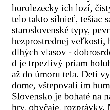
horolezecky ich lozí, čist
telo takto silnieť, tešiac
staroslovenské typy, pevn
bezprostrednej veľkosti, 
dlhých vlasov - dobrosrd
d je trpezlivý priam holu
až do úmoru tela. Deti v
dome, vštepovali im hum
Slovensko je bohaté na ná
hry, obyčaje, rozprávky. 