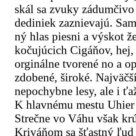
skál sa zvuky zádumčivo
dediniek zaznievajú. Sa
ný hlas piesni a výskot 
kočujúcich Cigáňov, hej, 
orginálne tvorené no a o
zdobené, široké. Najväč
nepochybne lesy, ale i ť
K hlavnému mestu Uhier s
Strečne vo Váhu však kr
Kriváňom sa šťastný ľud r