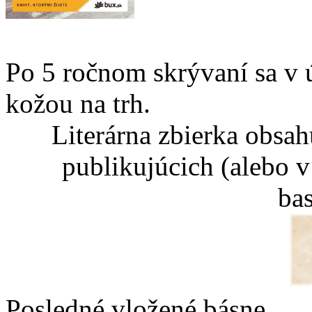
Po 5 ročnom skrývaní sa v 
kožou na trh.
Literárna zbierka obsa
publikujúcich (alebo v
ba
Posledné vložené básne