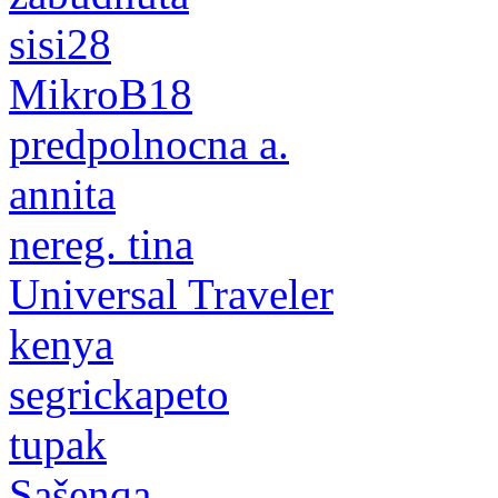
sisi28
MikroB18
predpolnocna a.
annita
nereg. tina
Universal Traveler
kenya
segrickapeto
tupak
Sašenqa