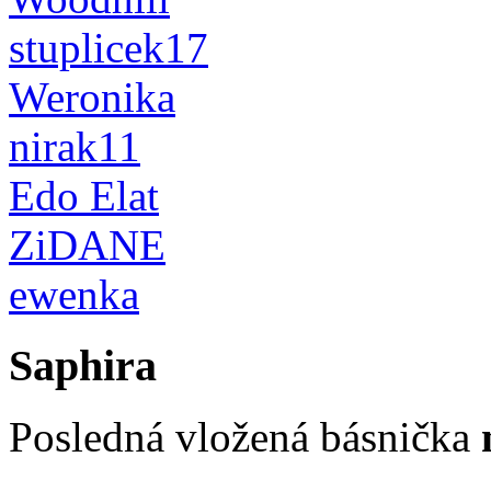
stuplicek17
Weronika
nirak11
Edo Elat
ZiDANE
ewenka
Saphira
Posledná vložená básnička