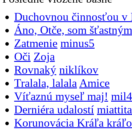
Duchovnou činnosťou v B
Áno, Otče, som šťastným
Zatmenie
minus5
Oči
Zoja
Rovnaký
niklíkov
Tralala, lalala
Amice
Víťaznú myseľ maj!
mil
Derniéra udalostí
miattita
Korunovácia Kráľa kráľo