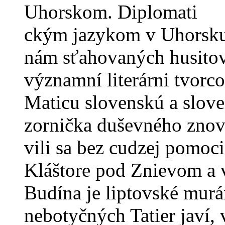
Uhorskom. Diplomati
ckým jazykom v Uhorsku b
nám sťahovaných husitov 
významní literárni tvorco
Maticu slovenskú a slove
zornička duševného znov
vili sa bez cudzej pomoci
Kláštore pod Znievom a 
Budína je liptovské murá
nebotyčných Tatier javí,