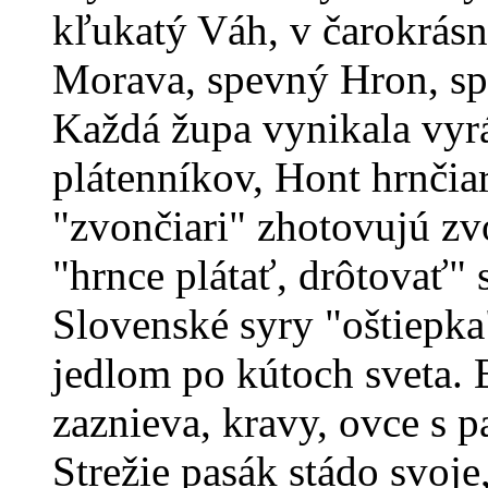
kľukatý Váh, v čarokrás
Morava, spevný Hron, sp
Každá župa vynikala vyr
plátenníkov, Hont hrnčia
"zvončiari" zhotovujú zv
"hrnce plátať, drôtovať" 
Slovenské syry "oštiepk
jedlom po kútoch sveta.
zaznieva, kravy, ovce s p
Strežie pasák stádo svoje