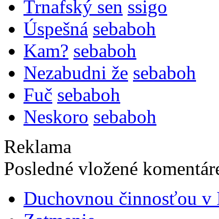
Trnafský sen
ssigo
Úspešná
sebaboh
Kam?
sebaboh
Nezabudni že
sebaboh
Fuč
sebaboh
Neskoro
sebaboh
Reklama
Posledné vložené komentáre
Duchovnou činnosťou v B