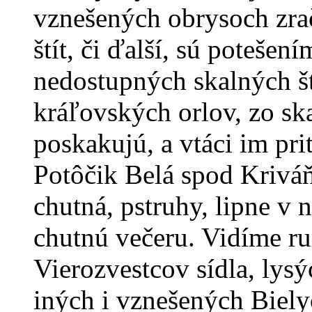
vznešených obrysoch zra
štít, či ďalší, sú potešen
nedostupných skalných št
kráľovských orlov, zo sk
poskakujú, a vtáci im pri
Potôčik Belá spod Kriváňa 
chutná, pstruhy, lipne v n
chutnú večeru. Vidíme r
Vierozvestcov sídla, lys
iných i vznešených Biely