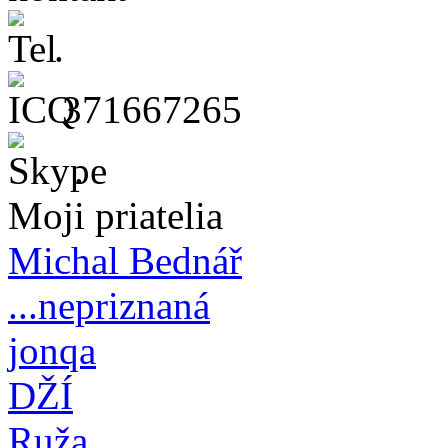
.
371667265
.
Moji priatelia
Michal Bednář
...nepriznaná
jonqa
DŽÍ
Ruža