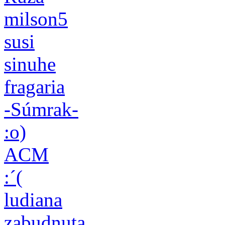
milson5
susi
sinuhe
fragaria
-Súmrak-
:o)
ACM
:´(
ludiana
zabudnuta