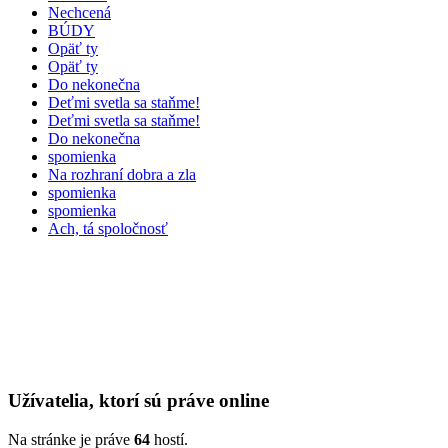
Nechcená
BÚDY
Opäť ty
Opäť ty
Do nekonečna
Deťmi svetla sa staňme!
Deťmi svetla sa staňme!
Do nekonečna
spomienka
Na rozhraní dobra a zla
spomienka
spomienka
Ach, tá spoločnosť
Užívatelia, ktorí sú práve online
Na stránke je práve
64
hostí.