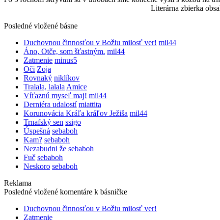
Literárna zbierka obsa
Posledné vložené básne
Duchovnou činnosťou v Božiu milosť ver!
mil44
Áno, Otče, som šťastným.
mil44
Zatmenie
minus5
Oči
Zoja
Rovnaký
niklíkov
Tralala, lalala
Amice
Víťaznú myseľ maj!
mil44
Derniéra udalostí
miattita
Korunovácia Kráľa kráľov Ježiša
mil44
Trnafský sen
ssigo
Úspešná
sebaboh
Kam?
sebaboh
Nezabudni že
sebaboh
Fuč
sebaboh
Neskoro
sebaboh
Reklama
Posledné vložené komentáre k básničke
Duchovnou činnosťou v Božiu milosť ver!
Zatmenie