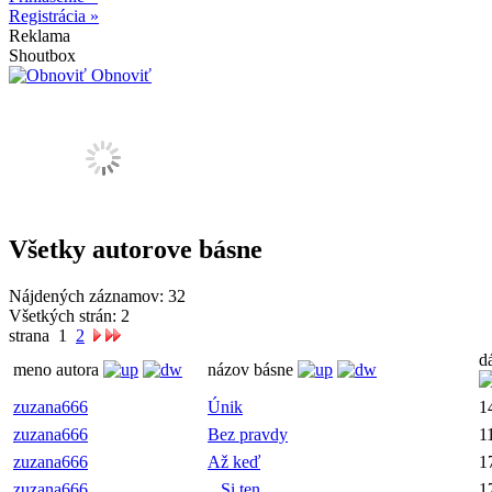
Registrácia »
Reklama
Shoutbox
Obnoviť
Všetky autorove básne
Nájdených záznamov:
32
Všetkých strán:
2
strana
1
2
d
meno autora
názov básne
zuzana666
Únik
1
zuzana666
Bez pravdy
1
zuzana666
Až keď
1
zuzana666
...Si ten
1