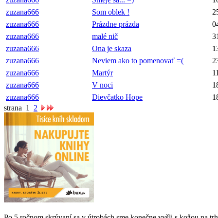
zuzana666
Som oblek !
2
zuzana666
Prázdne prázda
0
zuzana666
malé nič
3
zuzana666
Ona je skaza
1
zuzana666
Neviem ako to pomenovať =(
2
zuzana666
Martýr
1
zuzana666
V noci
1
zuzana666
Dievčatko Hope
1
strana
1
2
Po 5 ročnom skrývaní sa v útrobách sme konečne vyšli s kožou na trh