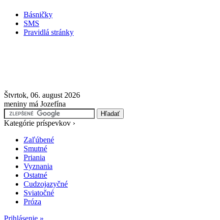
Básničky
SMS
Pravidlá stránky
Štvrtok, 06. august 2026
meniny má Jozefína
Kategórie príspevkov ›
Zaľúbené
Smutné
Priania
Vyznania
Ostatné
Cudzojazyčné
Sviatočné
Próza
Prihlásenie »