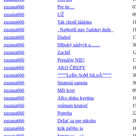
zuzana666
Pre tie....
0
zuzana666
UŽ
0
zuzana666
Tak chodí láááska
1
zuzana666
_Najhorší stav ľudskej duše_
1
zuzana666
Diabol
1
zuzana666
Hlboký nádych a........
3
zuzana666
Zacítiš
1
zuzana666
Prepáčte,NIE!
1
zuzana666
AKO ČREPY
1
zuzana666
°°°°°LeBo SoM SiLnÁ°°°°°
3
zuzana666
Stratená samota
3
zuzana666
Môj kvet
0
zuzana666
AKo slnku kvetina
1
zuzana666
vnímam krutosť
1
zuzana666
Potreba
2
zuzana666
Držať sa pre nikoho
2
zuzana666
krik môjho ja
1
zuzana666
Smeje sa... =)
1