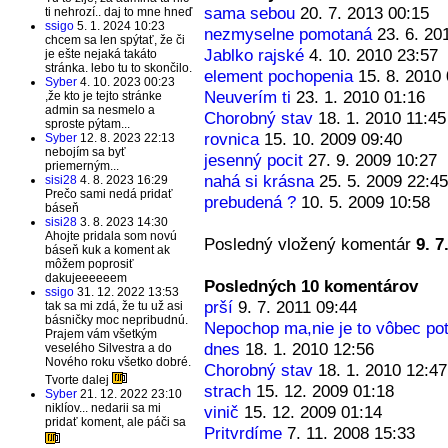
sama sebou
20. 7. 2013 00:15
ti nehrozí.. daj to mne hneď
ssigo
5. 1. 2024 10:23
nezmyselne pomotaná
23. 6. 20
chcem sa len spýtať, že či
Jablko rajské
4. 10. 2010 23:57
je ešte nejaká takáto
stránka. lebo tu to skončilo.
element pochopenia
15. 8. 2010
Syber
4. 10. 2023 00:23
Neuverím ti
23. 1. 2010 01:16
,že kto je tejto stránke
admin sa nesmelo a
Chorobný stav
18. 1. 2010 11:45
sproste pýtam...
rovnica
15. 10. 2009 09:40
Syber
12. 8. 2023 22:13
nebojím sa byť
jesenný pocit
27. 9. 2009 10:27
priemerným...
nahá si krásna
25. 5. 2009 22:45
sisi28
4. 8. 2023 16:29
Prečo sami nedá pridať
prebudená ?
10. 5. 2009 10:58
báseň
sisi28
3. 8. 2023 14:30
Ahojte pridala som novú
Posledný vložený komentár
9. 7
báseň kuk a koment ak
môžem poprosiť
dakujeeeeeem
Posledných 10 komentárov
ssigo
31. 12. 2022 13:53
prší
9. 7. 2011 09:44
tak sa mi zdá, že tu už asi
básničky moc nepribudnú.
Nepochop ma,nie je to vôbec po
Prajem vám všetkým
dnes
18. 1. 2010 12:56
veselého Silvestra a do
Nového roku všetko dobré.
Chorobný stav
18. 1. 2010 12:47
Tvorte dalej
strach
15. 12. 2009 01:18
Syber
21. 12. 2022 23:10
niklíov... nedarii sa mi
vinič
15. 12. 2009 01:14
pridať koment, ale páči sa
Pritvrdíme
7. 11. 2008 15:33