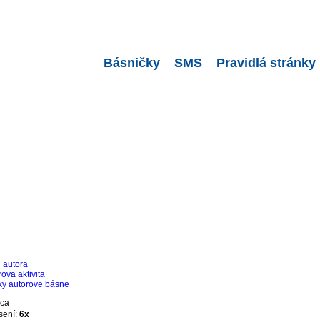
Básničky
SMS
Pravidlá stránky
l autora
ova aktivita
ky autorove básne
sení:
6x