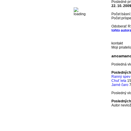
Posledné pr
22. 10. 200
Počet básní
Počet prísp
Odoberať R
tohto autor
kontakt
Moji priateli
ancaman
Posledná v
Posledných
Ranný spev
Chuť leta
15
Jarné čaro
7
Posledný vl
Posledných
Autor nevlo