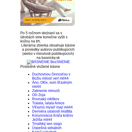
Po 5 ročnom skrývaní sa v
útrobách sme konečne vyšli s
kožou na trh.
Literárna zbierka obsahuje básne
a poviedky autorov publikujúcich
(alebo v minulosti publikujúcich)
na basnicky.sk
Posledné vložené básne
Duchovnou činnosťou v
Božiu milosť ver!
mil44
Áno, Otče, som šťastným.
mil44
Zatmenie
minus5
Oči
Zoja
Rovnaký
niklíkov
Tralala, lalala
Amice
Víťaznú myseľ maj!
mil44
Derniéra udalostí
miattita
Korunovácia Kráľa kráľov
Ježiša
mil44
Trnafský sen
ssigo
Úspešná
sebaboh