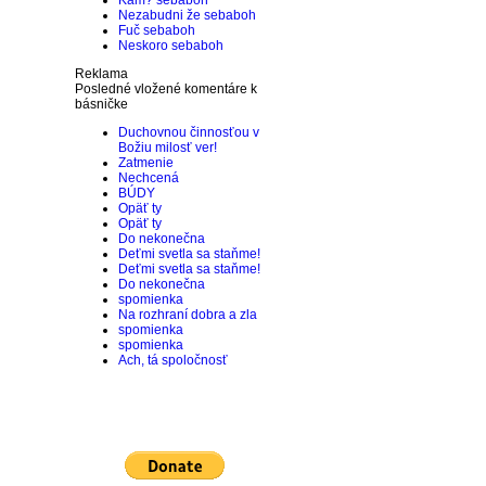
Kam?
sebaboh
Nezabudni že
sebaboh
Fuč
sebaboh
Neskoro
sebaboh
Reklama
Posledné vložené komentáre k
básničke
Duchovnou činnosťou v
Božiu milosť ver!
Zatmenie
Nechcená
BÚDY
Opäť ty
Opäť ty
Do nekonečna
Deťmi svetla sa staňme!
Deťmi svetla sa staňme!
Do nekonečna
spomienka
Na rozhraní dobra a zla
spomienka
spomienka
Ach, tá spoločnosť