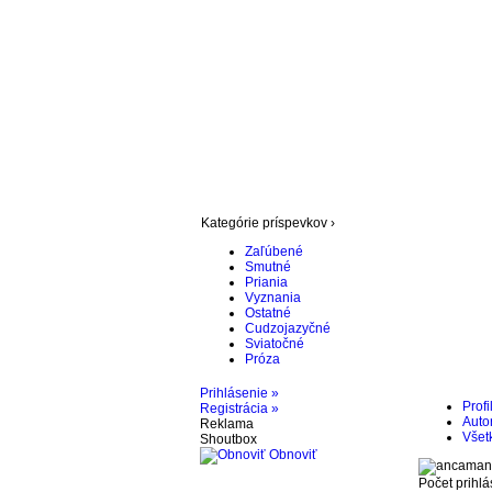
Kategórie príspevkov ›
Zaľúbené
Smutné
Priania
Vyznania
Ostatné
Cudzojazyčné
Sviatočné
Próza
Prihlásenie »
Profi
Registrácia »
Autor
Reklama
Všet
Shoutbox
Obnoviť
Počet prihlá