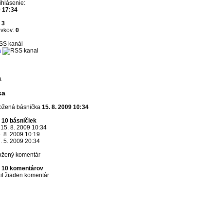
ihlásenie:
9 17:34
:
3
evkov:
0
SS kanál
a
a
ca
ložená básnička
15. 8. 2009 10:34
 10 básničiek
15. 8. 2009 10:34
. 8. 2009 10:19
. 5. 2009 20:34
ožený komentár
 10 komentárov
žil žiaden komentár