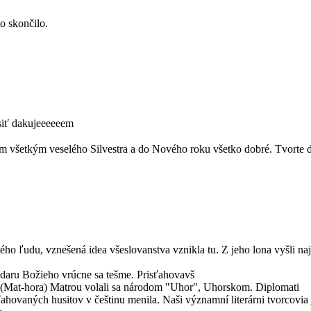
to skončilo.
siť dakujeeeeeem
ám všetkým veselého Silvestra a do Nového roku všetko dobré. Tvorte 
o ľudu, vznešená idea všeslovanstva vznikla tu. Z jeho lona vyšli najna
to daru Božieho vrúcne sa tešme. Prisťahovavš
pod (Mat-hora) Matrou volali sa národom "Uhor", Uhorskom. Diplomati
hovaných husitov v češtinu menila. Naši významní literárni tvorcovia 