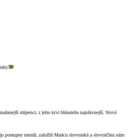
dalej
danejší stúpenci, z jeho krvi hlásatelia najslávnejší. Slová
ju postupne menili, založili Maticu slovenskú a slovenčinu nám