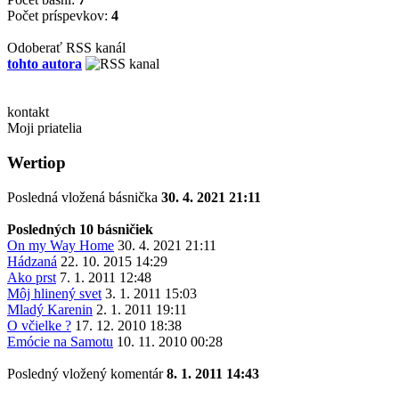
Počet príspevkov:
4
Odoberať RSS kanál
tohto autora
kontakt
Moji priatelia
Wertiop
Posledná vložená básnička
30. 4. 2021 21:11
Posledných 10 básničiek
On my Way Home
30. 4. 2021 21:11
Hádzaná
22. 10. 2015 14:29
Ako prst
7. 1. 2011 12:48
Môj hlinený svet
3. 1. 2011 15:03
Mladý Karenin
2. 1. 2011 19:11
O včielke ?
17. 12. 2010 18:38
Emócie na Samotu
10. 11. 2010 00:28
Posledný vložený komentár
8. 1. 2011 14:43