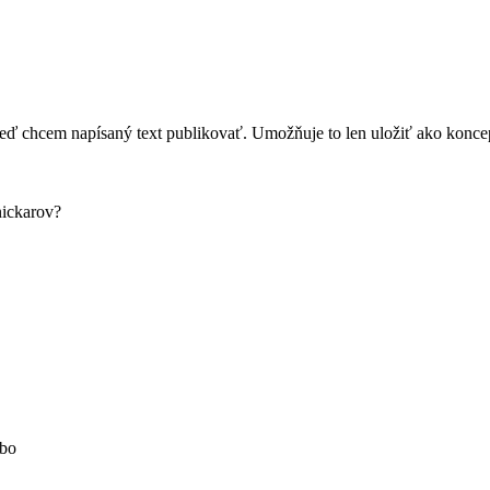
eď chcem napísaný text publikovať. Umožňuje to len uložiť ako konce
snickarov?
obo