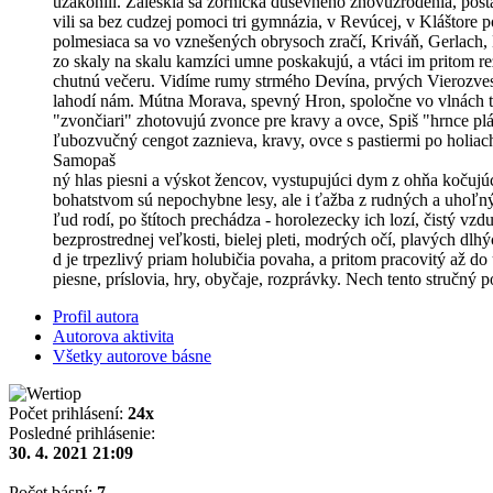
uzákonili. Zaleskla sa zornička duševného znovuzrodenia, post
vili sa bez cudzej pomoci tri gymnázia, v Revúcej, v Kláštore
polmesiaca sa vo vznešených obrysoch zračí, Kriváň, Gerlach, L
zo skaly na skalu kamzíci umne poskakujú, a vtáci im pritom rezk
chutnú večeru. Vidíme rumy strmého Devína, prvých Vierozvest
lahodí nám. Mútna Morava, spevný Hron, spoločne vo vlnách t
"zvončiari" zhotovujú zvonce pre kravy a ovce, Spiš "hrnce pl
ľubozvučný cengot zaznieva, kravy, ovce s pastiermi po holiac
Samopaš
ný hlas piesni a výskot žencov, vystupujúci dym z ohňa kočujú
bohatstvom sú nepochybne lesy, ale i ťažba z rudných a uhoľn
ľud rodí, po štítoch prechádza - horolezecky ich lozí, čistý vzdu
bezprostrednej veľkosti, bielej pleti, modrých očí, plavých dlh
d je trpezlivý priam holubičia povaha, a pritom pracovitý až 
piesne, príslovia, hry, obyčaje, rozprávky. Nech tento stručný p
Profil autora
Autorova aktivita
Všetky autorove básne
Počet prihlásení:
24x
Posledné prihlásenie:
30. 4. 2021 21:09
Počet básní:
7