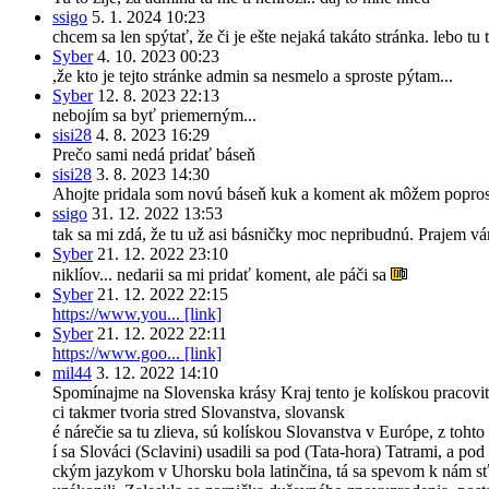
ssigo
5. 1. 2024 10:23
chcem sa len spýtať, že či je ešte nejaká takáto stránka. lebo tu 
Syber
4. 10. 2023 00:23
,že kto je tejto stránke admin sa nesmelo a sproste pýtam...
Syber
12. 8. 2023 22:13
nebojím sa byť priemerným...
sisi28
4. 8. 2023 16:29
Prečo sami nedá pridať báseň
sisi28
3. 8. 2023 14:30
Ahojte pridala som novú báseň kuk a koment ak môžem popro
ssigo
31. 12. 2022 13:53
tak sa mi zdá, že tu už asi básničky moc nepribudnú. Prajem v
Syber
21. 12. 2022 23:10
niklíov... nedarii sa mi pridať koment, ale páči sa
Syber
21. 12. 2022 22:15
https://www.you... [link]
Syber
21. 12. 2022 22:11
https://www.goo... [link]
mil44
3. 12. 2022 14:10
Spomínajme na Slovenska krásy Kraj tento je kolískou pracovitéh
ci takmer tvoria stred Slovanstva, slovansk
é nárečie sa tu zlieva, sú kolískou Slovanstva v Európe, z toh
í sa Slováci (Sclavini) usadili sa pod (Tata-hora) Tatrami, a 
ckým jazykom v Uhorsku bola latinčina, tá sa spevom k nám sťa