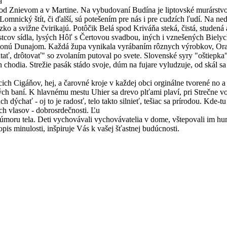
a
 pod Znievom a v Martine. Na vybudovaní Budína je liptovské murárstv
omnický štít, či ďalší, sú potešením pre nás i pre cudzích ľudí. Na ne
o a svižne čvirikajú. Potôčik Belá spod Kriváňa steká, čistá, studená a a
cov sídla, lysých Hôľ s Čertovou svadbou, iných i vznešených Bielyc
onú Dunajom. Každá župa vynikala vyrábaním rôznych výrobkov, Orava
átať, drôtovať" so zvolaním putoval po svete. Slovenské syry "oštiep
h chodia. Strežie pasák stádo svoje, dúm na fujare vyludzuje, od skál 
cich Cigáňov, hej, a čarovné kroje v každej obci orginálne tvorené no 
ých baní. K hlavnému mestu Uhier sa drevo plťami plaví, pri Strečne
ch dýchať - oj to je radosť, telo takto silnieť, tešiac sa prírodou. Kde-
ých vlasov - dobrosrdečnosti. Ľu
do úmoru tela. Deti vychovávali vychovávatelia v dome, vštepovali im 
opis minulosti, inšpiruje Vás k vašej šťastnej budúcnosti.