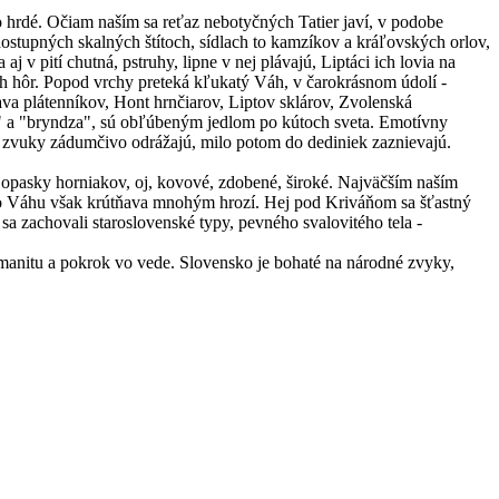
o hrdé. Očiam naším sa reťaz nebotyčných Tatier javí, v podobe
dostupných skalných štítoch, sídlach to kamzíkov a kráľovských orlov,
j v pití chutná, pstruhy, lipne v nej plávajú, Liptáci ich lovia na
h hôr. Popod vrchy preteká kľukatý Váh, v čarokrásnom údolí -
 plátenníkov, Hont hrnčiarov, Liptov sklárov, Zvolenská
ka" a "bryndza", sú obľúbeným jedlom po kútoch sveta. Emotívny
sa zvuky zádumčivo odrážajú, milo potom do dediniek zaznievajú.
a opasky horniakov, oj, kovové, zdobené, široké. Najväčším naším
 vo Váhu však krútňava mnohým hrozí. Hej pod Kriváňom sa šťastný
tu sa zachovali staroslovenské typy, pevného svalovitého tela -
humanitu a pokrok vo vede. Slovensko je bohaté na národné zvyky,