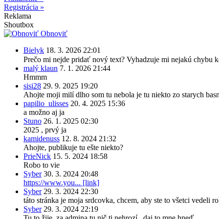
Registrácia »
Reklama
Shoutbox
Obnoviť
Bielyk
18. 3. 2026 22:01
Prečo mi nejde pridať nový text? Vyhadzuje mi nejakú chybu k
malý klaun
7. 1. 2026 21:44
Hmmm
sisi28
29. 9. 2025 19:20
Ahojte moji milí dlho som tu nebola je tu niekto zo starych ba
papilio_ulisses
20. 4. 2025 15:36
a možno aj ja
Stuno
26. 1. 2025 02:30
2025 , prvý ja
kamidenuss
12. 8. 2024 21:32
Ahojte, publikuje tu ešte niekto?
PrieNick
15. 5. 2024 18:58
Robo to vie
Syber
30. 3. 2024 20:48
https://www.you... [link]
Syber
29. 3. 2024 22:30
táto stránka je moja srdcovka, chcem, aby ste to všetci vedeli r
Syber
29. 3. 2024 22:19
Tu to žije, za admina tu nič ti nehrozí.. daj to mne hneď