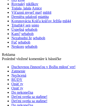
Rovnaký
niklíkov
Tralala, lalala
Amice
Víťaznú myseľ maj!
mil44
Derniéra udalostí
miattita
Korunovácia Kráľa kráľov Ježiša
mil44
Trnafský sen
ssigo
Úspešná
sebaboh
Kam?
sebaboh
Nezabudni že
sebaboh
Fuč
sebaboh
Neskoro
sebaboh
Reklama
Posledné vložené komentáre k básničke
Duchovnou činnosťou v Božiu milosť ver!
Zatmenie
Nechcená
BÚDY
Opäť ty
Opäť ty
Do nekonečna
Deťmi svetla sa staňme!
Deťmi svetla sa staňme!
Do nekonečna