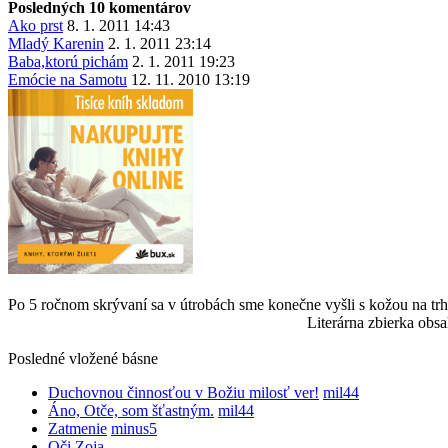
Posledných 10 komentárov
Ako prst
8. 1. 2011 14:43
Mladý Karenin
2. 1. 2011 23:14
Baba,ktorú pichám
2. 1. 2011 19:23
Emócie na Samotu
12. 11. 2010 13:19
Po 5 ročnom skrývaní sa v útrobách sme konečne vyšli s kožou na trh
Literárna zbierka obsa
Posledné vložené básne
Duchovnou činnosťou v Božiu milosť ver!
mil44
Áno, Otče, som šťastným.
mil44
Zatmenie
minus5
Oči
Zoja