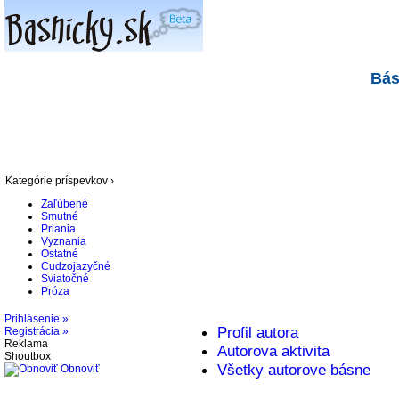
Bás
Kategórie príspevkov ›
Zaľúbené
Smutné
Priania
Vyznania
Ostatné
Cudzojazyčné
Sviatočné
Próza
Prihlásenie »
Profil autora
Registrácia »
Reklama
Autorova aktivita
Shoutbox
Všetky autorove básne
Obnoviť