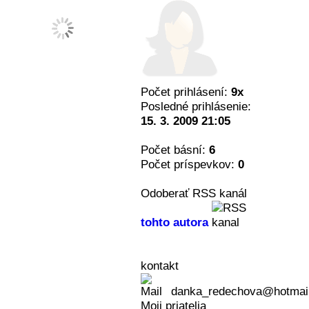
Počet prihlásení:
9x
Posledné prihlásenie:
15. 3. 2009 21:05
Počet básní:
6
Počet príspevkov:
0
Odoberať RSS kanál
tohto autora
kontakt
danka_redechova@hotmai
Moji priatelia