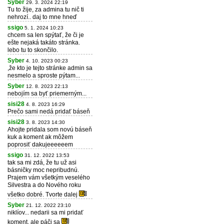
Syber
29. 3. 2024 22:19
Tu to žije, za admina tu nič ti
nehrozí.. daj to mne hneď
ssigo
5. 1. 2024 10:23
chcem sa len spýtať, že či je
ešte nejaká takáto stránka.
lebo tu to skončilo.
Syber
4. 10. 2023 00:23
,že kto je tejto stránke admin sa
nesmelo a sproste pýtam...
Syber
12. 8. 2023 22:13
nebojím sa byť priemerným...
sisi28
4. 8. 2023 16:29
Prečo sami nedá pridať báseň
sisi28
3. 8. 2023 14:30
Ahojte pridala som novú báseň
kuk a koment ak môžem
poprosiť dakujeeeeeem
ssigo
31. 12. 2022 13:53
tak sa mi zdá, že tu už asi
básničky moc nepribudnú.
Prajem vám všetkým veselého
Silvestra a do Nového roku
všetko dobré. Tvorte dalej
Syber
21. 12. 2022 23:10
niklíov... nedarii sa mi pridať
koment, ale páči sa