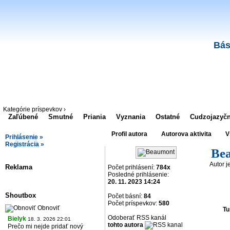
Bás
Kategórie príspevkov ›
Zaľúbené
Smutné
Priania
Vyznania
Ostatné
Cudzojazyč
Profil autora
Autorova aktivita
V
Prihlásenie »
Registrácia »
Be
Autor j
Reklama
Počet prihlásení:
784x
Posledné prihlásenie:
20. 11. 2023 14:24
Shoutbox
Počet básní:
84
Počet príspevkov:
580
Obnoviť
Tu
Odoberať RSS kanál
Bielyk
18. 3. 2026 22:01
tohto autora
Prečo mi nejde pridať nový