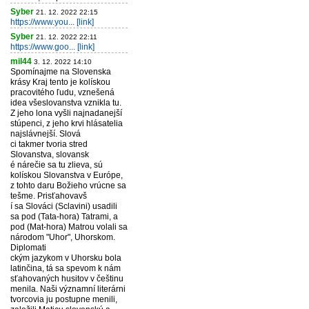
Syber
21. 12. 2022 22:15
https://www.you... [link]
Syber
21. 12. 2022 22:11
https://www.goo... [link]
mil44
3. 12. 2022 14:10
Spomínajme na Slovenska
krásy Kraj tento je kolískou
pracovitého ľudu, vznešená
idea všeslovanstva vznikla tu.
Z jeho lona vyšli najnadanejší
stúpenci, z jeho krvi hlásatelia
najslávnejší. Slová
ci takmer tvoria stred
Slovanstva, slovansk
é nárečie sa tu zlieva, sú
kolískou Slovanstva v Európe,
z tohto daru Božieho vrúcne sa
tešme. Prisťahovavš
í sa Slováci (Sclavini) usadili
sa pod (Tata-hora) Tatrami, a
pod (Mat-hora) Matrou volali sa
národom "Uhor", Uhorskom.
Diplomati
ckým jazykom v Uhorsku bola
latinčina, tá sa spevom k nám
sťahovaných husitov v češtinu
menila. Naši významní literárni
tvorcovia ju postupne menili,