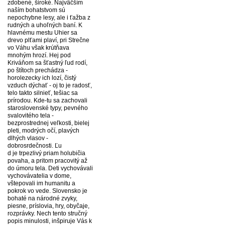
zdobené, široké. Najväčším
naším bohatstvom sú
nepochybne lesy, ale i ťažba z
rudných a uhoľných baní. K
hlavnému mestu Uhier sa
drevo plťami plaví, pri Strečne
vo Váhu však krútňava
mnohým hrozí. Hej pod
Kriváňom sa šťastný ľud rodí,
po štítoch prechádza -
horolezecky ich lozí, čistý
vzduch dýchať - oj to je radosť,
telo takto silnieť, tešiac sa
prírodou. Kde-tu sa zachovali
staroslovenské typy, pevného
svalovitého tela -
bezprostrednej veľkosti, bielej
pleti, modrých očí, plavých
dlhých vlasov -
dobrosrdečnosti. Ľu
d je trpezlivý priam holubičia
povaha, a pritom pracovitý až
do úmoru tela. Deti vychovávali
vychovávatelia v dome,
vštepovali im humanitu a
pokrok vo vede. Slovensko je
bohaté na národné zvyky,
piesne, príslovia, hry, obyčaje,
rozprávky. Nech tento stručný
popis minulosti, inšpiruje Vás k