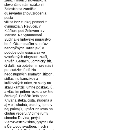
založili Maticu slovenskú a
slovenčinu nám uzákonili.
Zaleskla sa zornička
duševného znovuzrodenia,
posta
vili sa bez cudzej pomoci tri
gymnázia, v Revúcej, v
Kláštore pod Znievom a v
Martine. Na vybudovaní
Budína je liptovské murárstvo
hrdé. Očiam naším sa reťaz
nebotyčných Tatier javí, v
podobe polmesiaca sa vo
vznešených obrysoch zračí,
Kriváň, Gerlach, Lomnický štít,
či ďalší, sú potešením pre nás i
pre cudzích ľudí. Na
nedostupných skalných štítoch,
sídlach to kamzíkov a
kráľovských orlov, zo skaly na
skalu kamzíci umne poskakujú,
a vtáci im pritom rezko a svižne
čvirikajú. Potôčik Belá spod
Kriváňa steká, čistá, studená a
aj v pití chutná, pstruhy, lipne v
nej plávajú, Liptáci ich lovia na
chutnú večeru. Vidíme rumy
strmého Devína, prvých
Vierozvestcov sídla, lysých Hôľ
s Čertovou svadbou, iných i