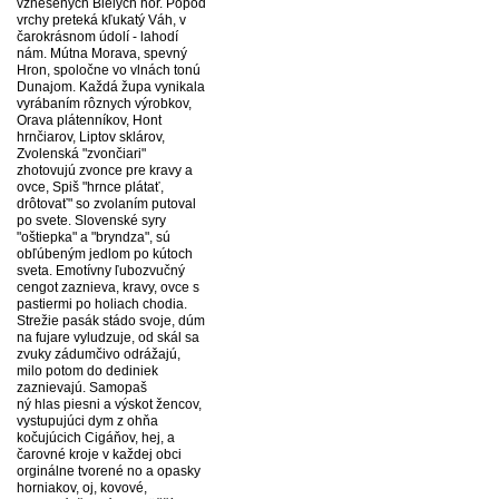
vznešených Bielych hôr. Popod
vrchy preteká kľukatý Váh, v
čarokrásnom údolí - lahodí
nám. Mútna Morava, spevný
Hron, spoločne vo vlnách tonú
Dunajom. Každá župa vynikala
vyrábaním rôznych výrobkov,
Orava plátenníkov, Hont
hrnčiarov, Liptov sklárov,
Zvolenská "zvončiari"
zhotovujú zvonce pre kravy a
ovce, Spiš "hrnce plátať,
drôtovať" so zvolaním putoval
po svete. Slovenské syry
"oštiepka" a "bryndza", sú
obľúbeným jedlom po kútoch
sveta. Emotívny ľubozvučný
cengot zaznieva, kravy, ovce s
pastiermi po holiach chodia.
Strežie pasák stádo svoje, dúm
na fujare vyludzuje, od skál sa
zvuky zádumčivo odrážajú,
milo potom do dediniek
zaznievajú. Samopaš
ný hlas piesni a výskot žencov,
vystupujúci dym z ohňa
kočujúcich Cigáňov, hej, a
čarovné kroje v každej obci
orginálne tvorené no a opasky
horniakov, oj, kovové,