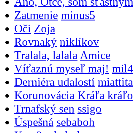
Áno, Otče, som šťastným
Zatmenie
minus5
Oči
Zoja
Rovnaký
niklíkov
Tralala, lalala
Amice
Víťaznú myseľ maj!
mil
Derniéra udalostí
miattita
Korunovácia Kráľa kráľo
Trnafský sen
ssigo
Úspešná
sebaboh