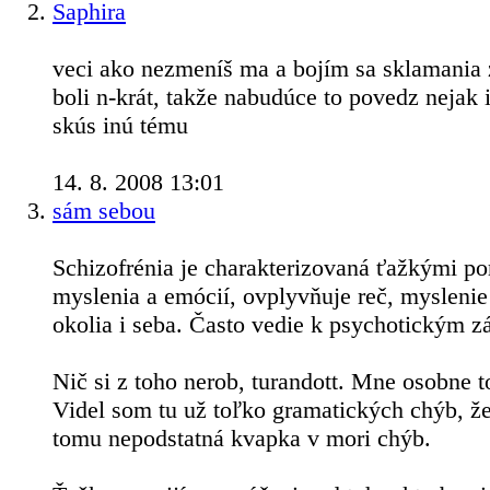
Saphira
veci ako nezmeníš ma a bojím sa sklamania z
boli n-krát, takže nabudúce to povedz nejak 
skús inú tému
14. 8. 2008 13:01
sám sebou
Schizofrénia je charakterizovaná ťažkými p
myslenia a emócií, ovplyvňuje reč, myslenie
okolia i seba. Často vedie k psychotickým z
Nič si z toho nerob, turandott. Mne osobne t
Videl som tu už toľko gramatických chýb, že 
tomu nepodstatná kvapka v mori chýb.