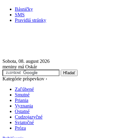
Básničky
SMS
Pravidlá stránky
Sobota, 08. august 2026
meniny má Oskár
Kategórie príspevkov ›
Zaľúbené
Smutné
Priania
Vyznania
Ostatné
Cudzojazyčné
Sviatočné
Próza