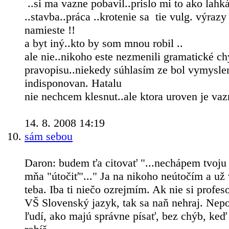
..si ma vazne pobavil..prislo mi to ako lahká
..stavba..práca ..krotenie sa
tie vulg. výrazy
namieste !!
a byt iný..kto by som mnou robil ..
ale nie..nikoho este nezmenili gramatické ch
pravopisu..niekedy súhlasím ze bol vymysle
indisponovan. Hatalu
nie nechcem klesnut..ale ktora uroven je va
14. 8. 2008 14:19
sám sebou
Daron: budem ťa citovať "...nechápem tvoju
mňa "útočiť"..." Ja na nikoho neútočím a už
teba. Iba ti niečo ozrejmím. Ak nie si profes
VŠ Slovenský jazyk, tak sa naň nehraj. Nepo
ľudí, ako majú správne písať, bez chýb, keď