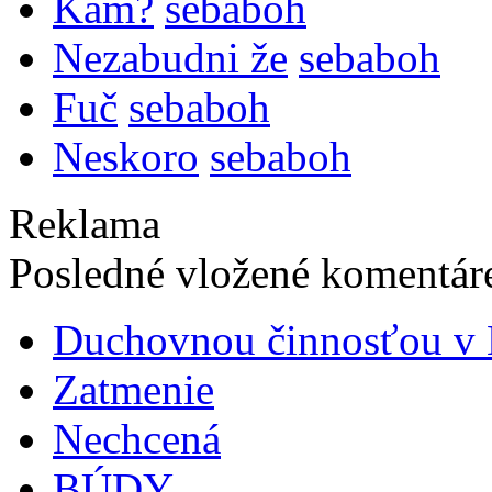
Kam?
sebaboh
Nezabudni že
sebaboh
Fuč
sebaboh
Neskoro
sebaboh
Reklama
Posledné vložené komentáre
Duchovnou činnosťou v B
Zatmenie
Nechcená
BÚDY