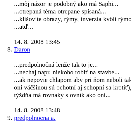
...môj názor je podobný ako má Saphi...
...otrepaná téma otrepane spísaná...
...klišovité obrazy, rýmy, inverzia kvôli rým
...atď
...
14. 8. 2008 13:45
Daron
...predpolnočná lenže tak to je...
...nechaj napr. niekoho robiť na stavbe...
...ak nepovie chlapom aby pri ňom neboli tak
oni väčšinou sú ochotní aj schopní sa krotiť)
týždňa má rovnaký slovník ako oni...
14. 8. 2008 13:48
predpolnocna a.