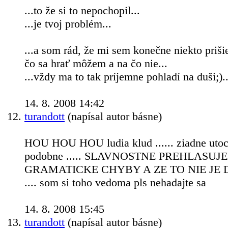
...to že si to nepochopil...
...je tvoj problém...
...a som rád, že mi sem konečne niekto priši
čo sa hrať môžem a na čo nie...
...vždy ma to tak príjemne pohladí na duši;)..
14. 8. 2008 14:42
turandott
(napísal autor básne)
HOU HOU HOU ludia klud ...... ziadne utoce
podobne ..... SLAVNOSTNE PREHLASU
GRAMATICKE CHYBY A ZE TO NIE JE
.... som si toho vedoma pls nehadajte sa
14. 8. 2008 15:45
turandott
(napísal autor básne)