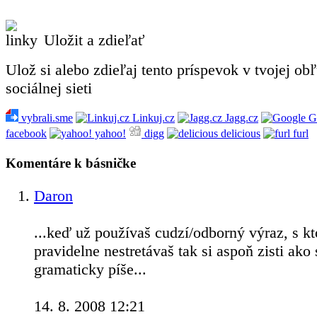
Uložit a zdieľať
Ulož si alebo zdieľaj tento príspevok v tvojej ob
sociálnej sieti
vybrali.sme
Linkuj.cz
Jagg.cz
G
facebook
yahoo!
digg
delicious
furl
Komentáre k básničke
Daron
...keď už používaš cudzí/odborný výraz, s k
pravidelne nestretávaš tak si aspoň zisti ako
gramaticky píše...
14. 8. 2008 12:21