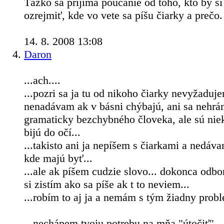
Ťažko sa prijíma poúčanie od toho, kto by s
ozrejmiť, kde vo vete sa píšu čiarky a prečo
14. 8. 2008 13:08
Daron
...ach....
...pozri sa ja tu od nikoho čiarky nevyžaduje
nenadávam ak v básni chýbajú, ani sa nehrá
gramaticky bezchybného človeka, ale sú niek
bijú do očí...
...takisto ani ja nepíšem s čiarkami a nedáv
kde majú byť...
...ale ak píšem cudzie slovo... dokonca odbo
si zistím ako sa píše ak t to neviem...
...robím to aj ja a nemám s tým žiadny probl
...nechápem tvoju potrebu na mňa "útočiť"...