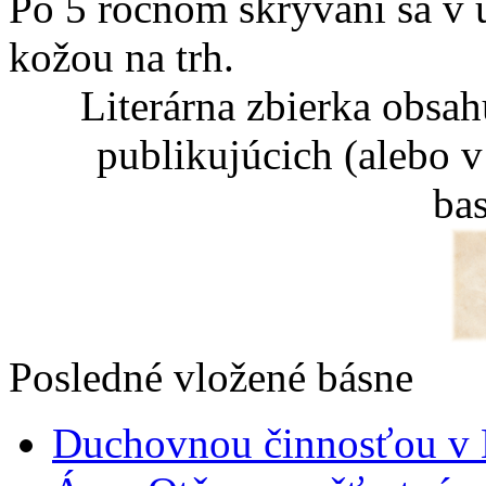
Po 5 ročnom skrývaní sa v 
kožou na trh.
Literárna zbierka obsa
publikujúcich (alebo v
ba
Posledné vložené básne
Duchovnou činnosťou v B