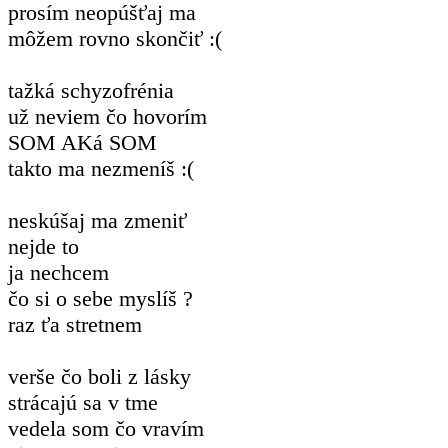
prosím neopúšťaj ma
môžem rovno skončiť :(
tažká schyzofrénia
už neviem čo hovorím
SOM AKá SOM
takto ma nezmeníš :(
neskúšaj ma zmeniť
nejde to
ja nechcem
čo si o sebe myslíš ?
raz ťa stretnem
verše čo boli z lásky
strácajú sa v tme
vedela som čo vravím