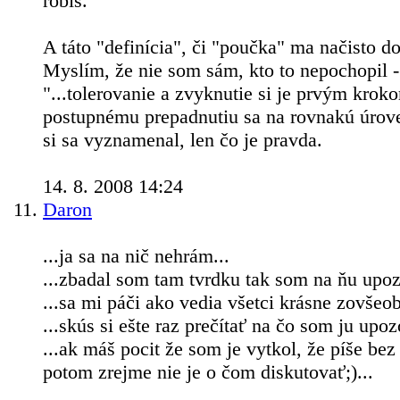
robíš.
A táto "definícia", či "poučka" ma načisto do
Myslím, že nie som sám, kto to nepochopil -
"...tolerovanie a zvyknutie si je prvým krok
postupnému prepadnutiu sa na rovnakú úrov
si sa vyznamenal, len čo je pravda.
14. 8. 2008 14:24
Daron
...ja sa na nič nehrám...
...zbadal som tam tvrdku tak som na ňu upozo
...sa mi páči ako vedia všetci krásne zovšeo
...skús si ešte raz prečítať na čo som ju upozo
...ak máš pocit že som je vytkol, že píše bez
potom zrejme nie je o čom diskutovať;)...