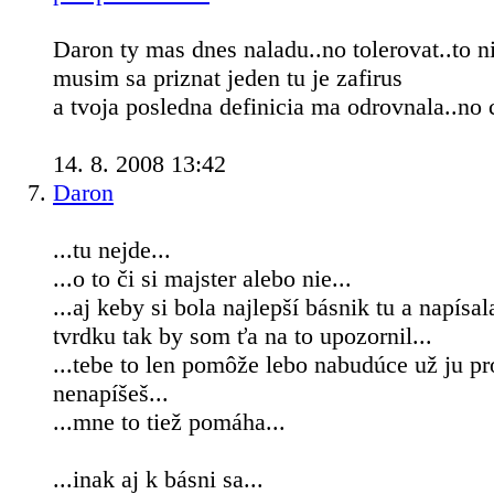
Daron ty mas dnes naladu..no tolerovat..to n
musim sa priznat jeden tu je zafirus
a tvoja posledna definicia ma odrovnala..no 
14. 8. 2008 13:42
Daron
...tu nejde...
...o to či si majster alebo nie...
...aj keby si bola najlepší básnik tu a napísa
tvrdku tak by som ťa na to upozornil...
...tebe to len pomôže lebo nabudúce už ju pr
nenapíšeš...
...mne to tiež pomáha...
...inak aj k básni sa...