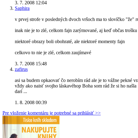
3. 7. 2008 12:04
Saphira
v prvej strofe v posledných dvoch vršoch ma to slovíčko "že" ru
inak nie je to zlé, celkom fajn zarýmované, aj keď občas trošku š
niektoré obrazy boli obohraté, ale niektoré momenty fajn
celkovo to nie je zlé, celkom zaujímavé
3. 7. 2008 15:48
zafirus
asi sa budem opkaovať čo nerobím rád ale je to vážne pekné vrá
vždy ako naisť svojho láskavéhop Boha som rád že si ho našla
darí ...
1. 8. 2008 00:39
Pre vloženie komentáru je potrebné sa prihlásiť >>