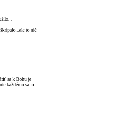
šilo...
krípalo...ale to nič
tiť sa k Bohu je
 nie každému sa to