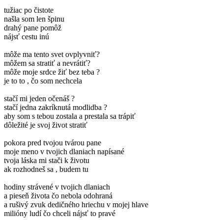
tužiac po čistote
našla som len špinu
drahý pane pomôž
nájsť cestu inú
môže ma tento svet ovplyvniť?
môžem sa stratiť a nevrátiť?
môže moje srdce žiť bez teba ?
je to to , čo som nechcela
stačí mi jeden očenáš ?
stačí jedna zakríknutá modlidba ?
aby som s tebou zostala a prestala sa trápiť
dôležité je svoj život stratiť
pokora pred tvojou tvárou pane
moje meno v tvojich dlaniach napísané
tvoja láska mi stači k životu
ak rozhodneš sa , budem tu
hodiny strávené v tvojich dlaniach
a pieseň života čo nebola odohraná
a rušivý zvuk dedičného hriechu v mojej hlave
milióny ludí čo chceli nájsť to pravé