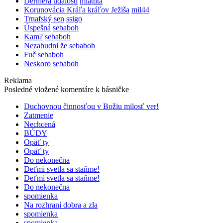
Derniéra udalostí
miattita
Korunovácia Kráľa kráľov Ježiša
mil44
Trnafský sen
ssigo
Úspešná
sebaboh
Kam?
sebaboh
Nezabudni že
sebaboh
Fuč
sebaboh
Neskoro
sebaboh
Reklama
Posledné vložené komentáre k básničke
Duchovnou činnosťou v Božiu milosť ver!
Zatmenie
Nechcená
BÚDY
Opäť ty
Opäť ty
Do nekonečna
Deťmi svetla sa staňme!
Deťmi svetla sa staňme!
Do nekonečna
spomienka
Na rozhraní dobra a zla
spomienka
spomienka