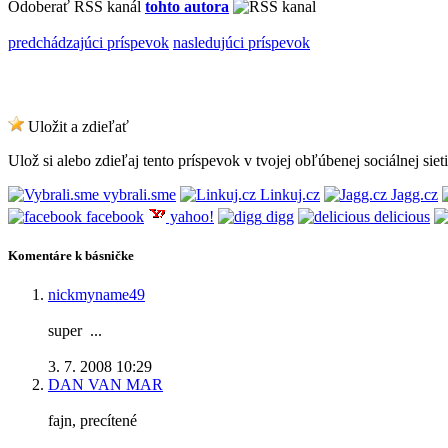
Odoberať RSS kanál
tohto autora
predchádzajúci príspevok
nasledujúci príspevok
Uložit a zdieľať
Ulož si alebo zdieľaj tento príspevok v tvojej obľúbenej sociálnej sieti
vybrali.sme
Linkuj.cz
Jagg.cz
facebook
yahoo!
digg
delicious
Komentáre k básničke
nickmyname49
super
...
3. 7. 2008 10:29
DAN VAN MAR
fajn, precítené