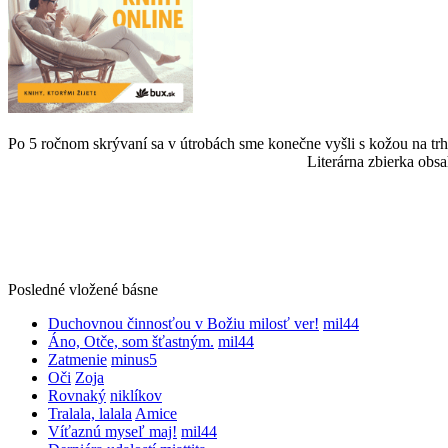
Po 5 ročnom skrývaní sa v útrobách sme konečne vyšli s kožou na trh
Literárna zbierka obsa
Posledné vložené básne
Duchovnou činnosťou v Božiu milosť ver!
mil44
Áno, Otče, som šťastným.
mil44
Zatmenie
minus5
Oči
Zoja
Rovnaký
niklíkov
Tralala, lalala
Amice
Víťaznú myseľ maj!
mil44