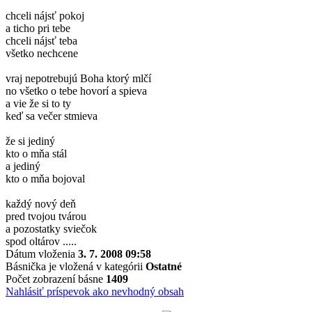
chceli nájsť pokoj
a ticho pri tebe
chceli nájsť teba
všetko nechcene
vraj nepotrebujú Boha ktorý mlčí
no všetko o tebe hovorí a spieva
a vie že si to ty
keď sa večer stmieva
že si jediný
kto o mňa stál
a jediný
kto o mňa bojoval
každý nový deň
pred tvojou tvárou
a pozostatky sviečok
spod oltárov .....
Dátum vloženia
3. 7. 2008 09:58
Básnička je vložená v kategórii
Ostatné
Počet zobrazení básne
1409
Nahlásiť príspevok ako nevhodný obsah