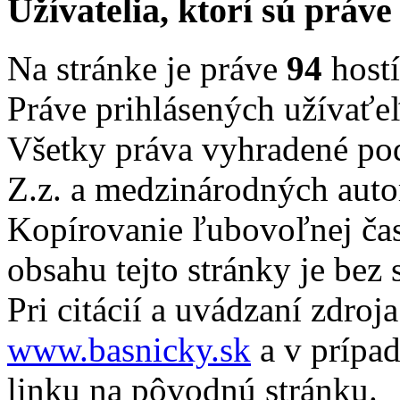
Užívatelia, ktorí sú práve
Na stránke je práve
94
hostí
Práve prihlásených užívaťe
Všetky práva vyhradené po
Z.z. a medzinárodných auto
Kopírovanie ľubovoľnej čast
obsahu tejto stránky je bez
Pri citácií a uvádzaní zdroj
www.basnicky.sk
a v prípad
linku na pôvodnú stránku.