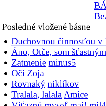
Posledné vložené básne
Duchovnou činnosťou v B
Áno, Otče, som šťastným
Zatmenie
minus5
Oči
Zoja
Rovnaký
niklíkov
Tralala, lalala
Amice
Víťaznú myseľ maj!
mil