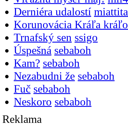
Derniéra udalostí
miattita
Korunovácia Kráľa kráľo
Trnafský sen
ssigo
Úspešná
sebaboh
Kam?
sebaboh
Nezabudni že
sebaboh
Fuč
sebaboh
Neskoro
sebaboh
Reklama