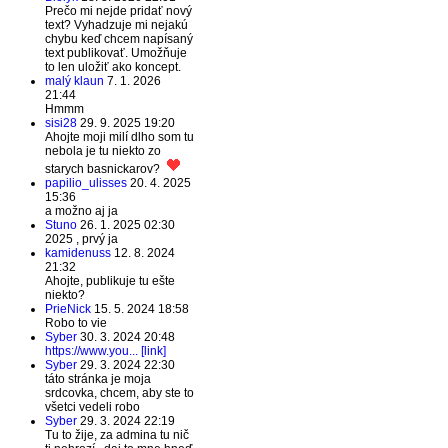
Prečo mi nejde pridať nový
text? Vyhadzuje mi nejakú
chybu keď chcem napísaný
text publikovať. Umožňuje
to len uložiť ako koncept.
malý klaun
7. 1. 2026
21:44
Hmmm
sisi28
29. 9. 2025 19:20
Ahojte moji milí dlho som tu
nebola je tu niekto zo
starych basnickarov?
papilio_ulisses
20. 4. 2025
15:36
a možno aj ja
Stuno
26. 1. 2025 02:30
2025 , prvý ja
kamidenuss
12. 8. 2024
21:32
Ahojte, publikuje tu ešte
niekto?
PrieNick
15. 5. 2024 18:58
Robo to vie
Syber
30. 3. 2024 20:48
https://www.you... [link]
Syber
29. 3. 2024 22:30
táto stránka je moja
srdcovka, chcem, aby ste to
všetci vedeli robo
Syber
29. 3. 2024 22:19
Tu to žije, za admina tu nič