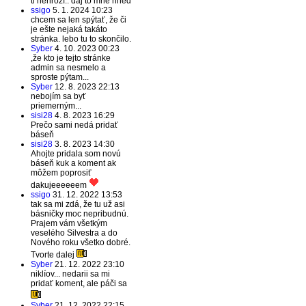
ti nehrozí.. daj to mne hneď
ssigo
5. 1. 2024 10:23
chcem sa len spýtať, že či
je ešte nejaká takáto
stránka. lebo tu to skončilo.
Syber
4. 10. 2023 00:23
,že kto je tejto stránke
admin sa nesmelo a
sproste pýtam...
Syber
12. 8. 2023 22:13
nebojím sa byť
priemerným...
sisi28
4. 8. 2023 16:29
Prečo sami nedá pridať
báseň
sisi28
3. 8. 2023 14:30
Ahojte pridala som novú
báseň kuk a koment ak
môžem poprosiť
dakujeeeeeem
ssigo
31. 12. 2022 13:53
tak sa mi zdá, že tu už asi
básničky moc nepribudnú.
Prajem vám všetkým
veselého Silvestra a do
Nového roku všetko dobré.
Tvorte dalej
Syber
21. 12. 2022 23:10
niklíov... nedarii sa mi
pridať koment, ale páči sa
Syber
21. 12. 2022 22:15