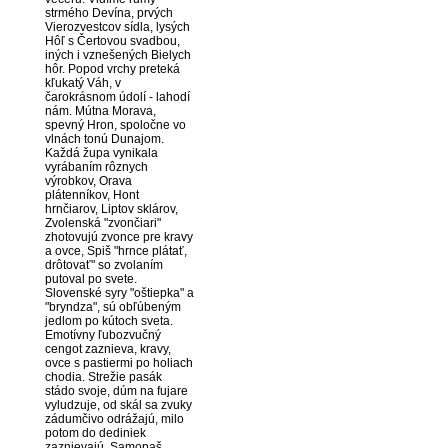
strmého Devína, prvých
Vierozvestcov sídla, lysých
Hôľ s Čertovou svadbou,
iných i vznešených Bielych
hôr. Popod vrchy preteká
kľukatý Váh, v
čarokrásnom údolí - lahodí
nám. Mútna Morava,
spevný Hron, spoločne vo
vlnách tonú Dunajom.
Každá župa vynikala
vyrábaním rôznych
výrobkov, Orava
plátenníkov, Hont
hrnčiarov, Liptov sklárov,
Zvolenská "zvončiari"
zhotovujú zvonce pre kravy
a ovce, Spiš "hrnce plátať,
drôtovať" so zvolaním
putoval po svete.
Slovenské syry "oštiepka" a
"bryndza", sú obľúbeným
jedlom po kútoch sveta.
Emotívny ľubozvučný
cengot zaznieva, kravy,
ovce s pastiermi po holiach
chodia. Strežie pasák
stádo svoje, dúm na fujare
vyludzuje, od skál sa zvuky
zádumčivo odrážajú, milo
potom do dediniek
zaznievajú. Samopaš