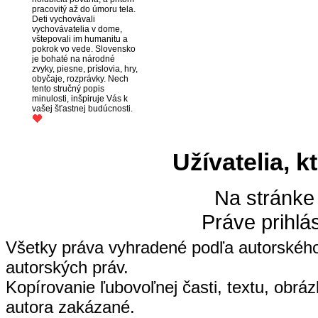
pracovitý až do úmoru tela.
Deti vychovávali
vychovávatelia v dome,
vštepovali im humanitu a
pokrok vo vede. Slovensko
je bohaté na národné
zvyky, piesne, príslovia, hry,
obyčaje, rozprávky. Nech
tento stručný popis
minulosti, inšpiruje Vás k
vašej šťastnej budúcnosti.
Užívatelia, k
Na stránke
Práve prihlá
Všetky práva vyhradené podľa autorskéh
autorských práv.
Kopírovanie ľubovoľnej časti, textu, obrá
autora zakázané.