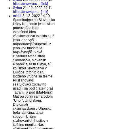
https://www.you... [link]
Syber
21. 12. 2022 22:11
https://www.goo... [link]
mil44
3. 12. 2022 14:10
Spomínajme na Slovenska
krásy Kraj tento je kolískou
pracovitého ľudu,
vznešená idea
všeslovanstva vznikla tu. Z
jeho lona vyšli
najnadanejší stúpenci, z
jeho krvi hlásatelia
najslávnejší. Slová
ci takmer tvoria stred
Slovanstva, slovansk
é nárečie sa tu zlieva, sú
kolískou Slovanstva v
Európe, z tohto daru
Božieho vrúcne sa tešme.
Prisťahovavš
í sa Slováci (Sclavini)
usadili sa pod (Tata-hora)
Tatrami, a pod (Mat-hora)
Matrou volali sa národom
"Uhor", Uhorskom.
Diplomati
ckým jazykom v Uhorsku
bola latinčina, tá sa
spevom k nám
sťahovaných husitov v
češtinu menila. Naši
významní literárni tvorcovia