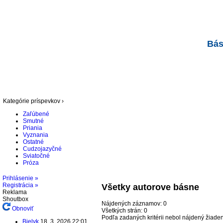
Bás
Kategórie príspevkov ›
Zaľúbené
Smutné
Priania
Vyznania
Ostatné
Cudzojazyčné
Sviatočné
Próza
Prihlásenie »
Registrácia »
Všetky autorove básne
Reklama
Shoutbox
Nájdených záznamov:
0
Obnoviť
Všetkých strán:
0
Podľa zadaných kritérii nebol nájdený žiad
Bielyk
18. 3. 2026 22:01