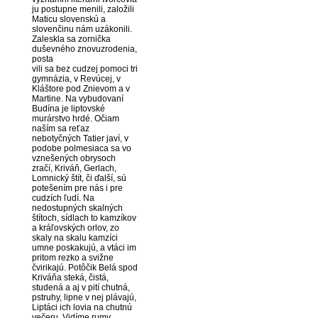
ju postupne menili, založili
Maticu slovenskú a
slovenčinu nám uzákonili.
Zaleskla sa zornička
duševného znovuzrodenia,
posta
vili sa bez cudzej pomoci tri
gymnázia, v Revúcej, v
Kláštore pod Znievom a v
Martine. Na vybudovaní
Budína je liptovské
murárstvo hrdé. Očiam
naším sa reťaz
nebotyčných Tatier javí, v
podobe polmesiaca sa vo
vznešených obrysoch
zračí, Kriváň, Gerlach,
Lomnický štít, či ďalší, sú
potešením pre nás i pre
cudzích ľudí. Na
nedostupných skalných
štítoch, sídlach to kamzíkov
a kráľovských orlov, zo
skaly na skalu kamzíci
umne poskakujú, a vtáci im
pritom rezko a svižne
čvirikajú. Potôčik Belá spod
Kriváňa steká, čistá,
studená a aj v pití chutná,
pstruhy, lipne v nej plávajú,
Liptáci ich lovia na chutnú
večeru. Vidíme rumy