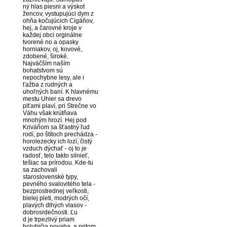
ný hlas piesni a výskot
žencov, vystupujúci dym z
ohňa kočujúcich Cigáňov,
hej, a čarovné kroje v
každej obci orginálne
tvorené no a opasky
horniakov, oj, kovové,
zdobené, široké.
Najväčším naším
bohatstvom sú
nepochybne lesy, ale i
ťažba z rudných a
uhoľných baní. K hlavnému
mestu Uhier sa drevo
plťami plaví, pri Strečne vo
Váhu však krútňava
mnohým hrozí. Hej pod
Kriváňom sa šťastný ľud
rodí, po štítoch prechádza -
horolezecky ich lozí, čistý
vzduch dýchať - oj to je
radosť, telo takto silnieť,
tešiac sa prírodou. Kde-tu
sa zachovali
staroslovenské typy,
pevného svalovitého tela -
bezprostrednej veľkosti,
bielej pleti, modrých očí,
plavých dlhých vlasov -
dobrosrdečnosti. Ľu
d je trpezlivý priam
holubičia povaha, a pritom