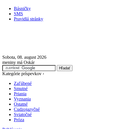
Básničky
SMS
Pravidlá stránky
Sobota, 08. august 2026
meniny má Oskár
Kategórie príspevkov ›
Zaľúbené
Smutné
Priania
Vyznania
Ostatné
Cudzojazyčné
Sviatočné
Próza