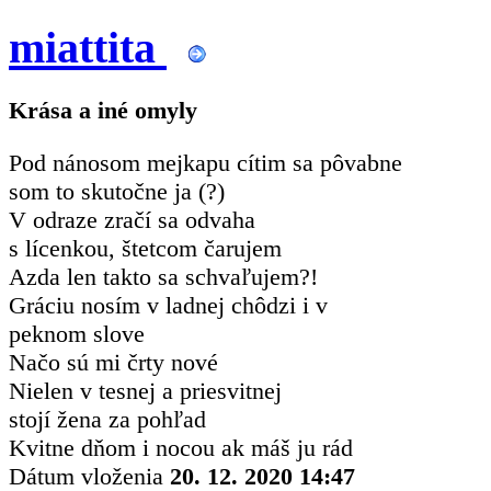
miattita
Krása a iné omyly
Pod nánosom mejkapu cítim sa pôvabne
som to skutočne ja (?)
V odraze zračí sa odvaha
s lícenkou, štetcom čarujem
Azda len takto sa schvaľujem?!
Gráciu nosím v ladnej chôdzi i v
peknom slove
Načo sú mi črty nové
Nielen v tesnej a priesvitnej
stojí žena za pohľad
Kvitne dňom i nocou ak máš ju rád
Dátum vloženia
20. 12. 2020 14:47