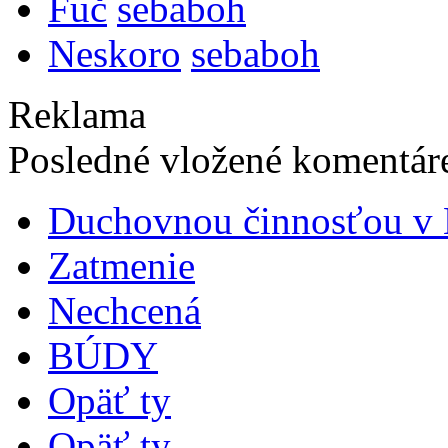
Fuč
sebaboh
Neskoro
sebaboh
Reklama
Posledné vložené komentáre
Duchovnou činnosťou v B
Zatmenie
Nechcená
BÚDY
Opäť ty
Opäť ty