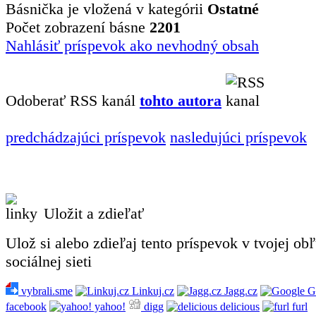
Básnička je vložená v kategórii
Ostatné
Počet zobrazení básne
2201
Nahlásiť príspevok ako nevhodný obsah
Odoberať RSS kanál
tohto autora
predchádzajúci príspevok
nasledujúci príspevok
Uložit a zdieľať
Ulož si alebo zdieľaj tento príspevok v tvojej ob
sociálnej sieti
vybrali.sme
Linkuj.cz
Jagg.cz
G
facebook
yahoo!
digg
delicious
furl