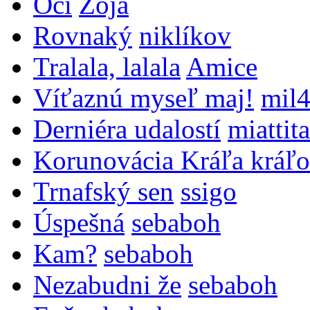
Oči
Zoja
Rovnaký
niklíkov
Tralala, lalala
Amice
Víťaznú myseľ maj!
mil
Derniéra udalostí
miattita
Korunovácia Kráľa kráľo
Trnafský sen
ssigo
Úspešná
sebaboh
Kam?
sebaboh
Nezabudni že
sebaboh