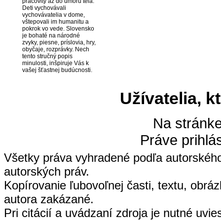
pracovitý až do úmoru tela.
Deti vychovávali
vychovávatelia v dome,
vštepovali im humanitu a
pokrok vo vede. Slovensko
je bohaté na národné
zvyky, piesne, príslovia, hry,
obyčaje, rozprávky. Nech
tento stručný popis
minulosti, inšpiruje Vás k
vašej šťastnej budúcnosti.
Užívatelia, k
Na stránke
Práve prihlá
Všetky práva vyhradené podľa autorskéh
autorských práv.
Kopírovanie ľubovoľnej časti, textu, obrá
autora zakázané.
Pri citácií a uvádzaní zdroja je nutné uvi