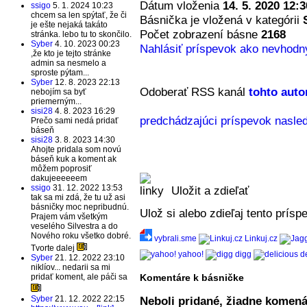
Dátum vloženia
14. 5. 2020 12:3
ssigo
5. 1. 2024 10:23
chcem sa len spýtať, že či
Básnička je vložená v kategórii
je ešte nejaká takáto
Počet zobrazení básne
2168
stránka. lebo tu to skončilo.
Syber
4. 10. 2023 00:23
Nahlásiť príspevok ako nevhodn
,že kto je tejto stránke
admin sa nesmelo a
sproste pýtam...
Syber
12. 8. 2023 22:13
Odoberať RSS kanál
tohto auto
nebojím sa byť
priemerným...
sisi28
4. 8. 2023 16:29
predchádzajúci príspevok
nasled
Prečo sami nedá pridať
báseň
sisi28
3. 8. 2023 14:30
Ahojte pridala som novú
báseň kuk a koment ak
môžem poprosiť
dakujeeeeeem
ssigo
31. 12. 2022 13:53
Uložit a zdieľať
tak sa mi zdá, že tu už asi
básničky moc nepribudnú.
Ulož si alebo zdieľaj tento príspe
Prajem vám všetkým
veselého Silvestra a do
Nového roku všetko dobré.
vybrali.sme
Linkuj.cz
Tvorte dalej
yahoo!
digg
de
Syber
21. 12. 2022 23:10
niklíov... nedarii sa mi
Komentáre k básničke
pridať koment, ale páči sa
Syber
21. 12. 2022 22:15
Neboli pridané, žiadne komená