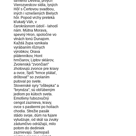
strmého Devína, prvých
Vierozvestcov sídla, lysých
Hôľ s Čertovou svadbou,
iných i vznešených Bielych
hôr. Popod vrchy preteká
kľukatý Váh, v
čarokrásnom údolí - lahodí
nám. Mútna Morava,
spevný Hron, spoločne vo
vlnách tonú Dunajom.
Každá župa vynikala
vyrábaním rôznych
výrobkov, Orava
plátenníkov, Hont
hrnčiarov, Liptov sklárov,
Zvolenská "zvončiari"
zhotovujú zvonce pre kravy
a ovce, Spiš "hrnce plátať,
drôtovať" so zvolaním
putoval po svete.
Slovenské syry "oštiepka" a
"bryndza", sú obľúbeným
jedlom po kútoch sveta.
Emotívny ľubozvučný
cengot zaznieva, kravy,
ovce s pastiermi po holiach
chodia. Strežie pasák
stádo svoje, dúm na fujare
vyludzuje, od skál sa zvuky
zádumčivo odrážajú, milo
potom do dediniek
zaznievajú. Samopaš