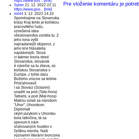
https://www.you... [link]
Pre vloženie komentáru je potreb
Syber
21. 12. 2022 22:11
https://www.goo... [link]
mil44
3. 12. 2022 14:10
Spomínajme na Slovenska
krásy Kraj tento je kolískou
pracovitého ľudu,
vznešená idea
všeslovanstva vznikla tu. Z
jeho lona vyšli
najnadanejší stúpenci, z
jeho krvi hlásatelia
najslávnejší. Slová
ci takmer tvoria stred
Slovanstva, slovansk
é nárečie sa tu zlieva, sú
kolískou Slovanstva v
Európe, z tohto daru
Božieho vrúcne sa tešme.
Prisťahovavš
í sa Slováci (Sclavini)
usadili sa pod (Tata-hora)
Tatrami, a pod (Mat-hora)
Matrou volali sa národom
"Uhor", Uhorskom.
Diplomati
ckým jazykom v Uhorsku
bola latinčina, tá sa
spevom k nám
sťahovaných husitov v
češtinu menila. Naši
významní literárni tvorcovia