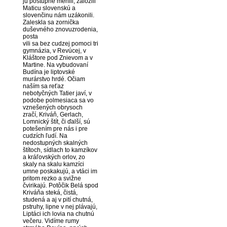
ju postupne menili, založili
Maticu slovenskú a
slovenčinu nám uzákonili.
Zaleskla sa zornička
duševného znovuzrodenia,
posta
vili sa bez cudzej pomoci tri
gymnázia, v Revúcej, v
Kláštore pod Znievom a v
Martine. Na vybudovaní
Budína je liptovské
murárstvo hrdé. Očiam
naším sa reťaz
nebotyčných Tatier javí, v
podobe polmesiaca sa vo
vznešených obrysoch
zračí, Kriváň, Gerlach,
Lomnický štít, či ďalší, sú
potešením pre nás i pre
cudzích ľudí. Na
nedostupných skalných
štítoch, sídlach to kamzíkov
a kráľovských orlov, zo
skaly na skalu kamzíci
umne poskakujú, a vtáci im
pritom rezko a svižne
čvirikajú. Potôčik Belá spod
Kriváňa steká, čistá,
studená a aj v pití chutná,
pstruhy, lipne v nej plávajú,
Liptáci ich lovia na chutnú
večeru. Vidíme rumy