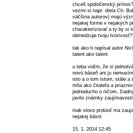
chceš spoločenský prínos? m
vezmi si napr. diela Ch. B
väčšina autorov) majú výz
nejakej forme v nejakých pr
charakterizovať a ty by si t
obmedzuje tvoju tvorivosť?
tak ako ti napísal autor N
talent ako talent
u teba vidím, že si jednotv
novú báseň ani ju nemusím 
isto a o tom istom, stále a
mňa ako čitateľa a priazniv
jednoducho o ničom, žiadny 
javilo známky zaujímavosti
inak slovo prdúsiť ma zauj
nejakej básni
15. 1. 2014 12:45