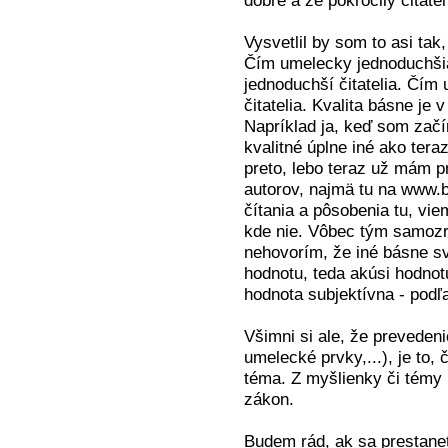
dobre a že pokročilý čitate
Vysvetlil by som to asi tak
Čím umelecky jednoduchšia
jednoduchší čitatelia. Čím
čitatelia. Kvalita básne je
Napríklad ja, keď som začí
kvalitné úplne iné ako teraz
preto, lebo teraz už mám p
autorov, najmä tu na www.b
čítania a pôsobenia tu, vi
kde nie. Vôbec tým samozr
nehovorím, že iné básne s
hodnotu, teda akúsi hodnotu
hodnota subjektívna - podľ
Všimni si ale, že prevedenie
umelecké prvky,...), je to,
téma. Z myšlienky či témy 
zákon.
Budem rád, ak sa prestanet