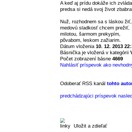
A keď aj prídu dokáže ich zvláda
predsa si nedá svoj život zbabra
Nuž, rozhodnem sa s láskou žiť,
medovú sladkosť chcem prežiť,
milotou, šarmom prekypím,
pôvabom, leskom zažiarim.
Dátum vloženia
10. 12. 2013 22
Básnička je vložená v kategórii
Počet zobrazení básne
4669
Nahlásiť príspevok ako nevhodn
Odoberať RSS kanál
tohto auto
predchádzajúci príspevok
nasled
Uložit a zdieľať