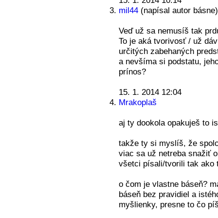
15. 1. 2014 10:14
mil44
(napísal autor básne)
Veď už sa nemusíš tak prdús
To je aká tvorivosť / už dá
určitých zabehaných preds
a nevšíma si podstatu, jeh
prínos?
15. 1. 2014 12:04
Mrakoplaš
aj ty dookola opakuješ to i
takže ty si myslíš, že spo
viac sa už netreba snažiť o
všetci písali/tvorili tak ak
o čom je vlastne báseň? má
báseň bez pravidiel a istéh
myšlienky, presne to čo pí