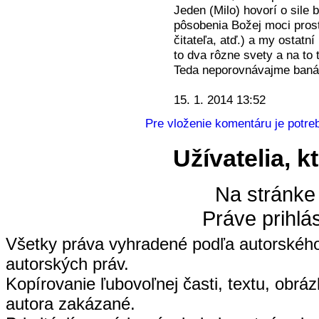
Jeden (Milo) hovorí o sile 
pôsobenia Božej moci prost
čitateľa, atď.) a my ostat
to dva rôzne svety a na to t
Teda neporovnávajme baná
15. 1. 2014 13:52
Pre vloženie komentáru je potreb
Užívatelia, k
Na stránke
Práve prihlá
Všetky práva vyhradené podľa autorskéh
autorských práv.
Kopírovanie ľubovoľnej časti, textu, obrá
autora zakázané.