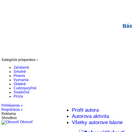
Bás
Kategórie príspevkov ›
Zaľúbené
Smutné
Priania
Vyznania
Ostatné
Cudzojazyčné
Sviatočné
Próza
Prihlásenie »
Profil autora
Registrácia »
Reklama
Autorova aktivita
Shoutbox
Všetky autorove básne
Obnoviť