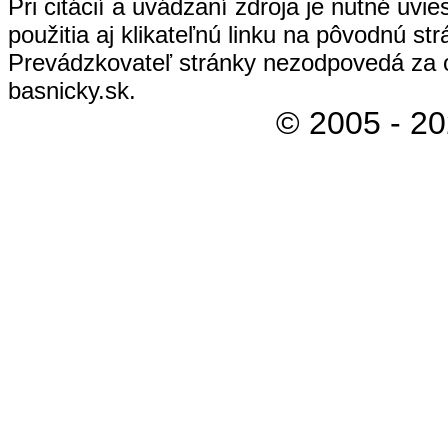
Pri citácií a uvádzaní zdroja je nutné uvi
použitia aj klikateľnú linku na pôvodnú str
Prevádzkovateľ stránky nezodpovedá za 
basnicky.sk.
© 2005 - 2