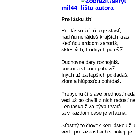
mil44
Pre lásku žiť
Pre lásku žiť, ó to je slasť,
nad ňu nenájdeš krajších krás.
Keď ňou srdcom zahoríš,
skleslých, trudných potešíš.
Duchovné dary rozhojníš,
umom a vtipom pobavíš.
Iných už za lepších pokladáš,
zlom a hlúposťou pohŕdaš.
Prepychu či sláve prednosť ned
veď už po chvíli z nich radosť n
Len láska živá býva trvalá,
tá v každom čase je víťazná.
Šťastný to človek keď láskou žij
veď i pri ťažkostiach v pokoji je.