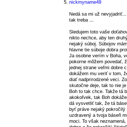
nickmyname49
Nedá sa mi už nevyjadriť..
tak treba
...
Sledujem toto vaše doťahov
nikto nechce, aby ten druhý
nejaký súboj. Súbojov máme
hlavne tie súboje dobra proti
Ja osobne verím v Boha, v
pokorne môžem povedať, že 
jednej strane veľmi dobre
dokážem mu veriť v tom, ž
diať nadprirodzené veci. Zo
skutočne deje, tak to nie je
Boh to tak chce. Takže tá
akokoľvek, tak Boh dokáže
dá vysvetliť tak, že tá bá
byť práve nejaký pokročilý 
uzdravený a tvoja báseň m
moci. To však neznamená, 