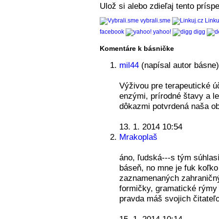
Ulož si alebo zdieľaj tento príspe
vybrali.sme
Linku
facebook
yahoo!
digg
Komentáre k básničke
mil44
(napísal autor básne)
Výživou pre terapeutické ú
enzými, prírodné štavy a l
dôkazmi potvrdená naša ob
13. 1. 2014 10:54
Mrakoplaš
áno, ľudská---s tým súhlas
báseň, no mne je fuk koľko
zaznamenaných zahraničných
formičky, gramatické rýmy a
pravda máš svojich čitate