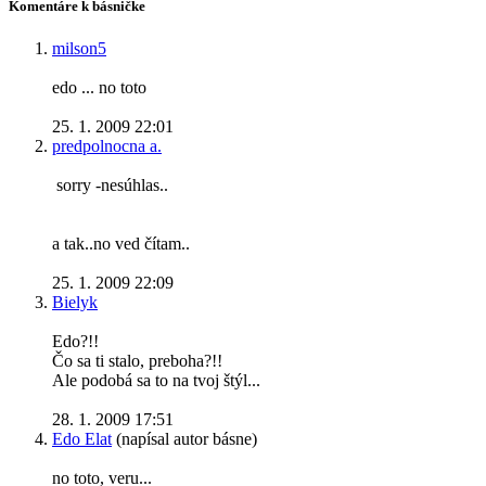
Komentáre k básničke
milson5
edo ... no toto
25. 1. 2009 22:01
predpolnocna a.
sorry -nesúhlas..
a tak..no ved čítam..
25. 1. 2009 22:09
Bielyk
Edo?!!
Čo sa ti stalo, preboha?!!
Ale podobá sa to na tvoj štýl...
28. 1. 2009 17:51
Edo Elat
(napísal autor básne)
no toto, veru...