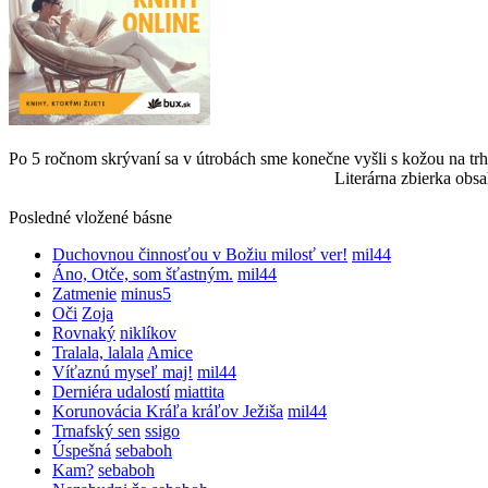
Po 5 ročnom skrývaní sa v útrobách sme konečne vyšli s kožou na trh
Literárna zbierka obsa
Posledné vložené básne
Duchovnou činnosťou v Božiu milosť ver!
mil44
Áno, Otče, som šťastným.
mil44
Zatmenie
minus5
Oči
Zoja
Rovnaký
niklíkov
Tralala, lalala
Amice
Víťaznú myseľ maj!
mil44
Derniéra udalostí
miattita
Korunovácia Kráľa kráľov Ježiša
mil44
Trnafský sen
ssigo
Úspešná
sebaboh
Kam?
sebaboh