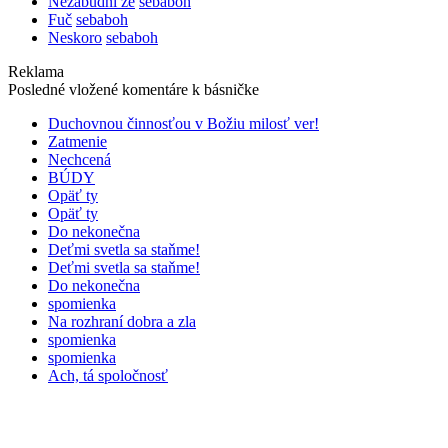
Nezabudni že
sebaboh
Fuč
sebaboh
Neskoro
sebaboh
Reklama
Posledné vložené komentáre k básničke
Duchovnou činnosťou v Božiu milosť ver!
Zatmenie
Nechcená
BÚDY
Opäť ty
Opäť ty
Do nekonečna
Deťmi svetla sa staňme!
Deťmi svetla sa staňme!
Do nekonečna
spomienka
Na rozhraní dobra a zla
spomienka
spomienka
Ach, tá spoločnosť