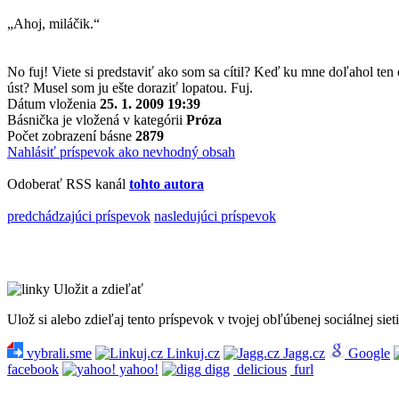
„Ahoj, miláčik.“
No fuj! Viete si predstaviť ako som sa cítil? Keď ku mne doľahol ten
úst? Musel som ju ešte doraziť lopatou. Fuj.
Dátum vloženia
25. 1. 2009 19:39
Básnička je vložená v kategórii
Próza
Počet zobrazení básne
2879
Nahlásiť príspevok ako nevhodný obsah
Odoberať RSS kanál
tohto autora
predchádzajúci príspevok
nasledujúci príspevok
Uložit a zdieľať
Ulož si alebo zdieľaj tento príspevok v tvojej obľúbenej sociálnej sieti
vybrali.sme
Linkuj.cz
Jagg.cz
Google
facebook
yahoo!
digg
delicious
furl