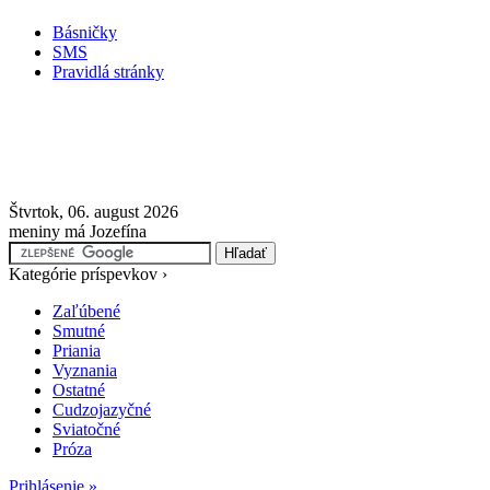
Básničky
SMS
Pravidlá stránky
Štvrtok, 06. august 2026
meniny má Jozefína
Kategórie príspevkov ›
Zaľúbené
Smutné
Priania
Vyznania
Ostatné
Cudzojazyčné
Sviatočné
Próza
Prihlásenie »