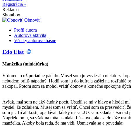
Registrácia »
Reklama
Shoutbox
Obnoviť
Profil autora
Autorova aktivita
Všetky autorove básne
Edo Elat
Manželka (miniatúrka)
V dome to už poriadne páchlo. Musel som ju vyviesť a niekde zakopa
nebudem príliš nápadný. Hodil som ju do kufra a zašiel na rozľahlé p
zakopal. Potom som sa mohol vrátiť domov a konečne spokojne dých
Avšak, mal som nejaký čudný pocit. Usadil sa mi v hlave a hlodal m
myslel, že zošaliem. Musel som sa vrátiť. Chcel som sa presvedčiť, ž
som ju. Trčali kosti, opadávali kúsky mäsa...Už sa rozkladala /smrad 
Napriek tomu, sa však na mňa usmiala. Láskavo, ako sa dokáže usmi
manželka. Akoby bola rada, že ma vidí. Usmievala sa a povedala: