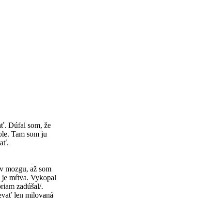
ť. Dúfal som, že
ole. Tam som ju
ať.
i v mozgu, až som
e je mŕtva. Vykopal
priam zadúšal/.
evať len milovaná