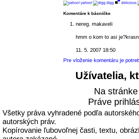
yahoo!
digg
delicious
Komentáre k básničke
nereg. makaveli
hmm o kom to asi je?krasn
11. 5. 2007 18:50
Pre vloženie komentáru je potreb
Užívatelia, k
Na stránke
Práve prihlá
Všetky práva vyhradené podľa autorskéh
autorských práv.
Kopírovanie ľubovoľnej časti, textu, obrá
autora zakázané.