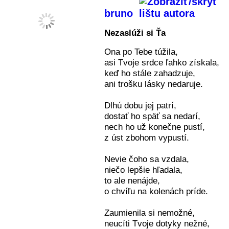
bruno
Nezaslúži si Ťa
Ona po Tebe túžila,
asi Tvoje srdce ľahko získala,
keď ho stále zahadzuje,
ani trošku lásky nedaruje.
Dlhú dobu jej patrí,
dostať ho späť sa nedarí,
nech ho už konečne pustí,
z úst zbohom vypustí.
Nevie čoho sa vzdala,
niečo lepšie hľadala,
to ale nenájde,
o chvíľu na kolenách príde.
Zaumienila si nemožné,
neucíti Tvoje dotyky nežné,