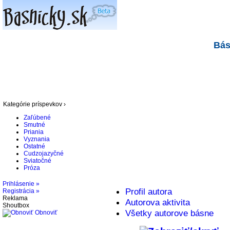
Bás
Kategórie príspevkov ›
Zaľúbené
Smutné
Priania
Vyznania
Ostatné
Cudzojazyčné
Sviatočné
Próza
Prihlásenie »
Profil autora
Registrácia »
Reklama
Autorova aktivita
Shoutbox
Všetky autorove básne
Obnoviť