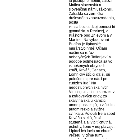
ju postupne menili, založili
Maticu slovenskú a
slovenčinu nám uzákonili.
Zaleskla sa zornička
duševného znovuzrodenia,
posta
vili sa bez cudzej pomoci tri
gymnázia, v Revúcej, v
Kláštore pod Znievom a v
Martine. Na vybudovaní
Budína je liptovské
murárstvo hrdé. Očiam
naším sa reťaz
nebotyčných Tatier javí, v
podobe polmesiaca sa vo
vznešených obrysoch
zračí, Kriváň, Gerlach,
Lomnický štít, či ďalší, sú
potešením pre nás i pre
cudzích ľudí. Na
nedostupných skalných
štítoch, sídlach to kamzíkov
a kráľovských orlov, zo
skaly na skalu kamzíci
umne poskakujú, a vtáci im
pritom rezko a svižne
čvirikajú. Potôčik Belá spod
Kriváňa steká, čistá,
studená a aj v pití chutná,
pstruhy, lipne v nej plávajú,
Liptáci ich lovia na chutnú
večeru. Vidíme rumy