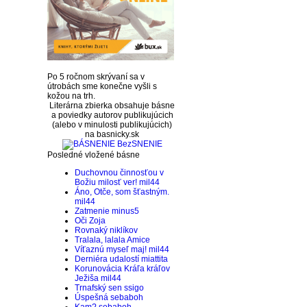
Po 5 ročnom skrývaní sa v
útrobách sme konečne vyšli s
kožou na trh.
Literárna zbierka obsahuje básne
a poviedky autorov publikujúcich
(alebo v minulosti publikujúcich)
na basnicky.sk
Posledné vložené básne
Duchovnou činnosťou v
Božiu milosť ver!
mil44
Áno, Otče, som šťastným.
mil44
Zatmenie
minus5
Oči
Zoja
Rovnaký
niklíkov
Tralala, lalala
Amice
Víťaznú myseľ maj!
mil44
Derniéra udalostí
miattita
Korunovácia Kráľa kráľov
Ježiša
mil44
Trnafský sen
ssigo
Úspešná
sebaboh