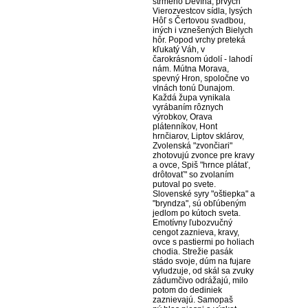
strmého Devína, prvých
Vierozvestcov sídla, lysých
Hôľ s Čertovou svadbou,
iných i vznešených Bielych
hôr. Popod vrchy preteká
kľukatý Váh, v
čarokrásnom údolí - lahodí
nám. Mútna Morava,
spevný Hron, spoločne vo
vlnách tonú Dunajom.
Každá župa vynikala
vyrábaním rôznych
výrobkov, Orava
plátenníkov, Hont
hrnčiarov, Liptov sklárov,
Zvolenská "zvončiari"
zhotovujú zvonce pre kravy
a ovce, Spiš "hrnce plátať,
drôtovať" so zvolaním
putoval po svete.
Slovenské syry "oštiepka" a
"bryndza", sú obľúbeným
jedlom po kútoch sveta.
Emotívny ľubozvučný
cengot zaznieva, kravy,
ovce s pastiermi po holiach
chodia. Strežie pasák
stádo svoje, dúm na fujare
vyludzuje, od skál sa zvuky
zádumčivo odrážajú, milo
potom do dediniek
zaznievajú. Samopaš