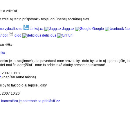
it a zdieľať
o zdieľaj tento príspevok v tvojej obľúbenej sociálnej sieti
vybrali.sme
Linkuj.cz
Jagg.cz
Google
fac
hoo!
digg
delicious
furl
básničke
inka
enka je to zaujímavá, ale povedaná moc prozaicky...dalo by sa to aj tajomnejšie, tak
tateľ mal čo domýšľať...mne to príde také akoby presne nalinkované....
3. 2007 10:18
o
(napísal autor básne)
i by to tak bolo aj lepsie...diky
3. 2007 10:26
 komentáru je potrebné sa prihlásiť >>