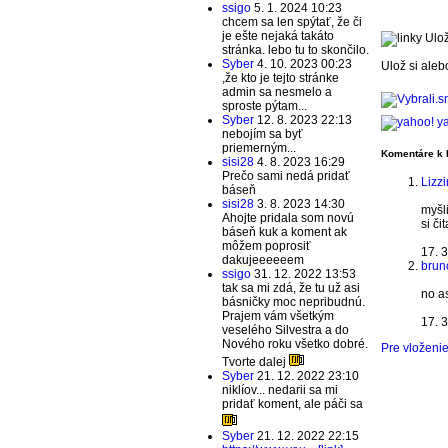
ssigo
5. 1. 2024 10:23
chcem sa len spýtať, že či
je ešte nejaká takáto
Ulož
stránka. lebo tu to skončilo.
Syber
4. 10. 2023 00:23
Ulož si aleb
,že kto je tejto stránke
admin sa nesmelo a
sproste pýtam...
Syber
12. 8. 2023 22:13
ya
nebojím sa byť
priemerným...
Komentáre k 
sisi28
4. 8. 2023 16:29
Prečo sami nedá pridať
Lizz
báseň
sisi28
3. 8. 2023 14:30
myšli
Ahojte pridala som novú
si či
báseň kuk a koment ak
môžem poprosiť
17. 
dakujeeeeeem
brun
ssigo
31. 12. 2022 13:53
tak sa mi zdá, že tu už asi
no as
básničky moc nepribudnú.
Prajem vám všetkým
17. 
veselého Silvestra a do
Nového roku všetko dobré.
Pre vloženie
Tvorte dalej
Syber
21. 12. 2022 23:10
niklíov... nedarii sa mi
pridať koment, ale páči sa
Syber
21. 12. 2022 22:15