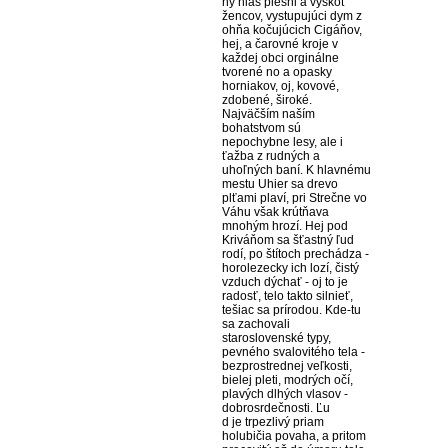
ný hlas piesni a výskot
žencov, vystupujúci dym z
ohňa kočujúcich Cigáňov,
hej, a čarovné kroje v
každej obci orginálne
tvorené no a opasky
horniakov, oj, kovové,
zdobené, široké.
Najväčším naším
bohatstvom sú
nepochybne lesy, ale i
ťažba z rudných a
uhoľných baní. K hlavnému
mestu Uhier sa drevo
plťami plaví, pri Strečne vo
Váhu však krútňava
mnohým hrozí. Hej pod
Kriváňom sa šťastný ľud
rodí, po štítoch prechádza -
horolezecky ich lozí, čistý
vzduch dýchať - oj to je
radosť, telo takto silnieť,
tešiac sa prírodou. Kde-tu
sa zachovali
staroslovenské typy,
pevného svalovitého tela -
bezprostrednej veľkosti,
bielej pleti, modrých očí,
plavých dlhých vlasov -
dobrosrdečnosti. Ľu
d je trpezlivý priam
holubičia povaha, a pritom