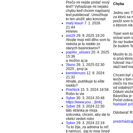
Prečo mi nejde pridať nový
Chyba
text? Vyhadzuje mi nejakú
chybu keď chcem napísaný
Jednu vec Ti
text publikovať. Umožňuje
za ktorú sa
to len uložiť ako koncept.
prežil som 
malý klaun
7. 1. 2026
o ktorom nik
21:44
Hmmm
Trpel som k
sisi28
29. 9. 2025 19:20
sníval som 
Ahojte moji milí dlho som tu
že raz bude
nebola je tu niekto zo
že budem Te
starych basnickarov?
papilio_ulisses
20. 4. 2025
Musím to zo
15:36
si prvá ktor
a možno aj ja
ľutovať ma 
Stuno
26. 1. 2025 02:30
stačí keď m
2025 , prvý ja
kamidenuss
12. 8. 2024
Chcem byť a
21:32
lenže v tom 
Ahojte, publikuje tu ešte
niečo na moj
niekto?
od ostatných
PrieNick
15. 5. 2024 18:58
Dátum vlož
Robo to vie
Básnička je 
Syber
30. 3. 2024 20:48
Počet zobr
https://www.you... [link]
Nahlásiť pr
Syber
29. 3. 2024 22:30
táto stránka je moja
Odoberať R
srdcovka, chcem, aby ste to
všetci vedeli robo
predchádzaj
Syber
29. 3. 2024 22:19
Tu to žije, za admina tu nič
ti nehrozí.. daj to mne hneď