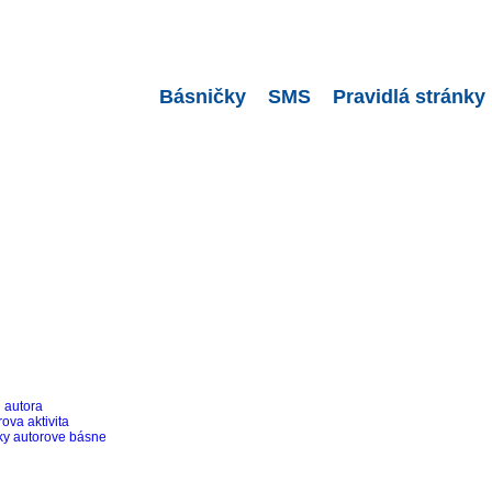
Básničky
SMS
Pravidlá stránky
l autora
ova aktivita
ky autorove básne