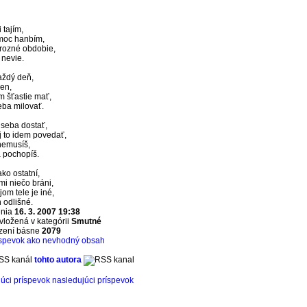
 tajím,
 moc hanbím,
hrozné obdobie,
 nevie.
aždý deň,
sen,
m šťastie mať,
ba milovať.
 seba dostať,
ej to idem povedať,
nemusíš,
a pochopíš.
ko ostatní,
mi niečo bráni,
om tele je iné,
 odlišné.
enia
16. 3. 2007 19:38
vložená v kategórii
Smutné
azení básne
2079
íspevok ako nevhodný obsah
SS kanál
tohto autora
úci príspevok
nasledujúci príspevok