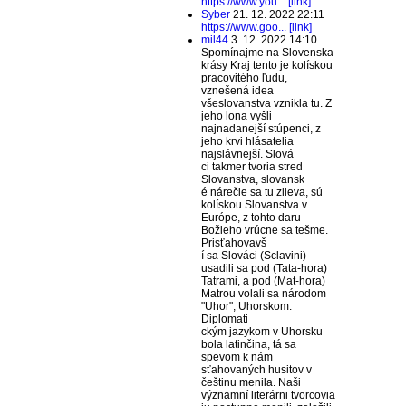
https://www.you... [link]
Syber
21. 12. 2022 22:11
https://www.goo... [link]
mil44
3. 12. 2022 14:10
Spomínajme na Slovenska
krásy Kraj tento je kolískou
pracovitého ľudu,
vznešená idea
všeslovanstva vznikla tu. Z
jeho lona vyšli
najnadanejší stúpenci, z
jeho krvi hlásatelia
najslávnejší. Slová
ci takmer tvoria stred
Slovanstva, slovansk
é nárečie sa tu zlieva, sú
kolískou Slovanstva v
Európe, z tohto daru
Božieho vrúcne sa tešme.
Prisťahovavš
í sa Slováci (Sclavini)
usadili sa pod (Tata-hora)
Tatrami, a pod (Mat-hora)
Matrou volali sa národom
"Uhor", Uhorskom.
Diplomati
ckým jazykom v Uhorsku
bola latinčina, tá sa
spevom k nám
sťahovaných husitov v
češtinu menila. Naši
významní literárni tvorcovia