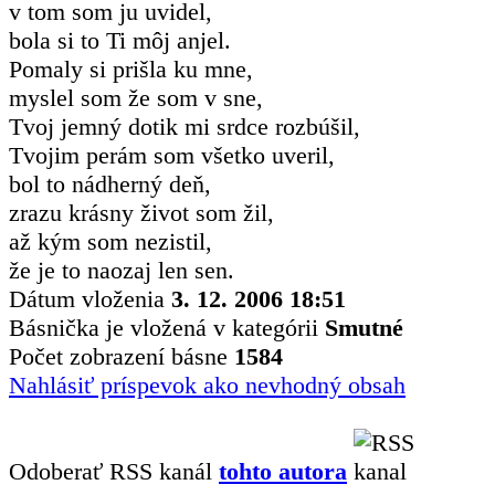
v tom som ju uvidel,
bola si to Ti môj anjel.
Pomaly si prišla ku mne,
myslel som že som v sne,
Tvoj jemný dotik mi srdce rozbúšil,
Tvojim perám som všetko uveril,
bol to nádherný deň,
zrazu krásny život som žil,
až kým som nezistil,
že je to naozaj len sen.
Dátum vloženia
3. 12. 2006 18:51
Básnička je vložená v kategórii
Smutné
Počet zobrazení básne
1584
Nahlásiť príspevok ako nevhodný obsah
Odoberať RSS kanál
tohto autora