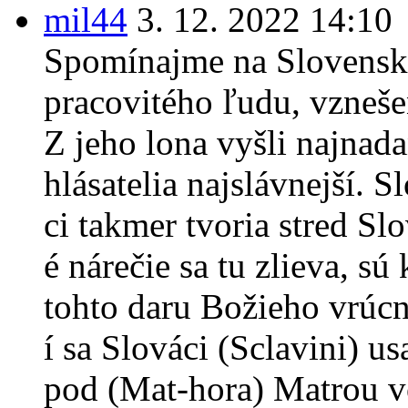
mil44
3. 12. 2022 14:10
Spomínajme na Slovenska 
pracovitého ľudu, vzneše
Z jeho lona vyšli najnada
hlásatelia najslávnejší. S
ci takmer tvoria stred Sl
é nárečie sa tu zlieva, s
tohto daru Božieho vrúcn
í sa Slováci (Sclavini) us
pod (Mat-hora) Matrou v