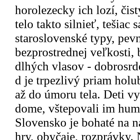
horolezecky ich lozí, čist
telo takto silnieť, tešiac
staroslovenské typy, pevn
bezprostrednej veľkosti, 
dlhých vlasov - dobrosrd
d je trpezlivý priam holu
až do úmoru tela. Deti v
dome, vštepovali im hum
Slovensko je bohaté na ná
hry, obyčaje, rozprávky. 