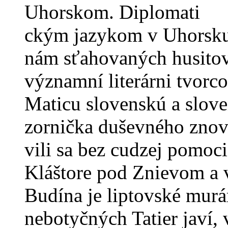
Uhorskom. Diplomati
ckým jazykom v Uhorsku b
nám sťahovaných husitov 
významní literárni tvorco
Maticu slovenskú a slove
zornička duševného znov
vili sa bez cudzej pomoci
Kláštore pod Znievom a 
Budína je liptovské murá
nebotyčných Tatier javí,