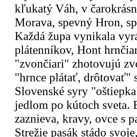
kľukatý Váh, v čarokrás
Morava, spevný Hron, sp
Každá župa vynikala vyr
plátenníkov, Hont hrnčia
"zvončiari" zhotovujú zv
"hrnce plátať, drôtovať" 
Slovenské syry "oštiepk
jedlom po kútoch sveta.
zaznieva, kravy, ovce s p
Strežie pasák stádo svoje