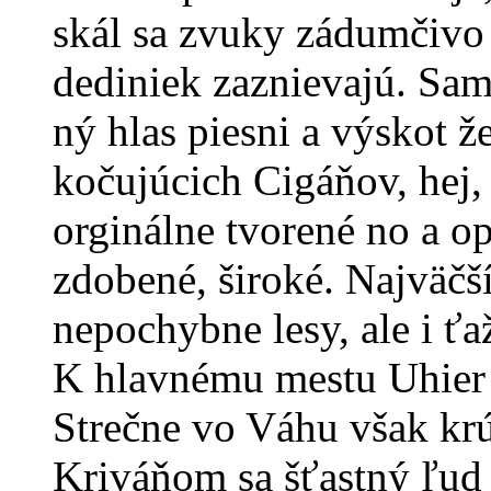
skál sa zvuky zádumčivo
dediniek zaznievajú. Sa
ný hlas piesni a výskot 
kočujúcich Cigáňov, hej, 
orginálne tvorené no a o
zdobené, široké. Najväč
nepochybne lesy, ale i ť
K hlavnému mestu Uhier s
Strečne vo Váhu však kr
Kriváňom sa šťastný ľud r