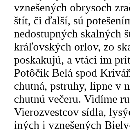
vznešených obrysoch zra
štít, či ďalší, sú potešen
nedostupných skalných št
kráľovských orlov, zo sk
poskakujú, a vtáci im pri
Potôčik Belá spod Kriváňa 
chutná, pstruhy, lipne v n
chutnú večeru. Vidíme r
Vierozvestcov sídla, lys
iných i vznešených Biely