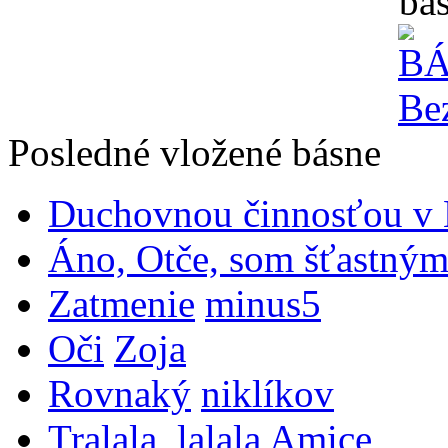
ba
Posledné vložené básne
Duchovnou činnosťou v B
Áno, Otče, som šťastným
Zatmenie
minus5
Oči
Zoja
Rovnaký
niklíkov
Tralala, lalala
Amice