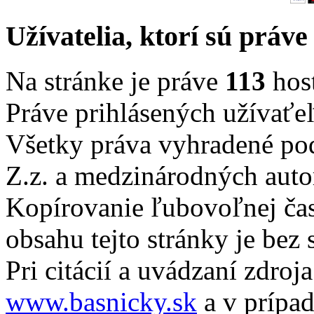
Užívatelia, ktorí sú práve
Na stránke je práve
113
host
Práve prihlásených užívaťe
Všetky práva vyhradené po
Z.z. a medzinárodných auto
Kopírovanie ľubovoľnej čast
obsahu tejto stránky je bez
Pri citácií a uvádzaní zdroj
www.basnicky.sk
a v prípad