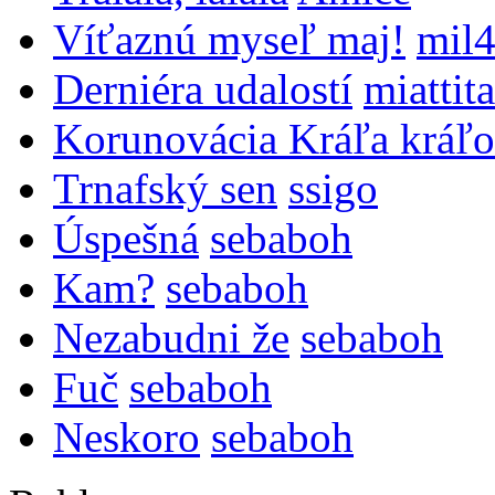
Víťaznú myseľ maj!
mil
Derniéra udalostí
miattita
Korunovácia Kráľa kráľo
Trnafský sen
ssigo
Úspešná
sebaboh
Kam?
sebaboh
Nezabudni že
sebaboh
Fuč
sebaboh
Neskoro
sebaboh