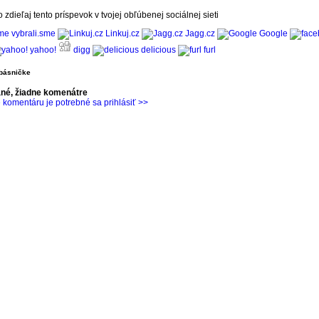
o zdieľaj tento príspevok v tvojej obľúbenej sociálnej sieti
vybrali.sme
Linkuj.cz
Jagg.cz
Google
yahoo!
digg
delicious
furl
básničke
ané, žiadne komenátre
 komentáru je potrebné sa prihlásiť >>