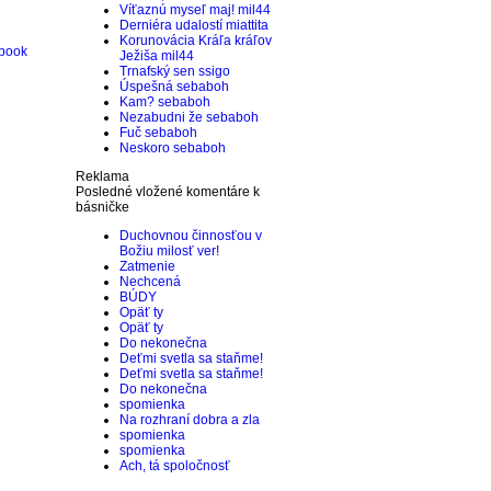
Víťaznú myseľ maj!
mil44
Derniéra udalostí
miattita
Korunovácia Kráľa kráľov
Ježiša
mil44
Trnafský sen
ssigo
Úspešná
sebaboh
Kam?
sebaboh
Nezabudni že
sebaboh
Fuč
sebaboh
Neskoro
sebaboh
Reklama
Posledné vložené komentáre k
básničke
Duchovnou činnosťou v
Božiu milosť ver!
Zatmenie
Nechcená
BÚDY
Opäť ty
Opäť ty
Do nekonečna
Deťmi svetla sa staňme!
Deťmi svetla sa staňme!
Do nekonečna
spomienka
Na rozhraní dobra a zla
spomienka
spomienka
Ach, tá spoločnosť