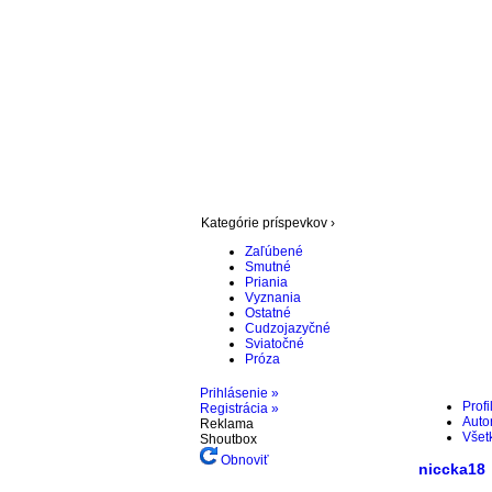
Kategórie príspevkov ›
Zaľúbené
Smutné
Priania
Vyznania
Ostatné
Cudzojazyčné
Sviatočné
Próza
Prihlásenie »
Profi
Registrácia »
Autor
Reklama
Všet
Shoutbox
Obnoviť
niccka18