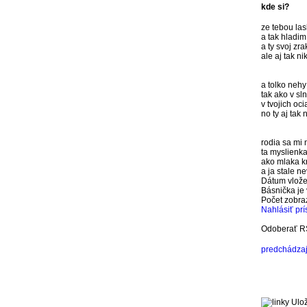
kde si?
ze tebou la
a tak hladi
a ty svoj zr
ale aj tak n
a tolko nehy
tak ako v sl
v tvojich oc
no ty aj tak
rodia sa mi 
ta myslienka
ako mlaka kr
a ja stale n
Dátum vlož
Básnička je 
Počet zobr
Nahlásiť pr
Odoberať R
predchádzaj
Ulož