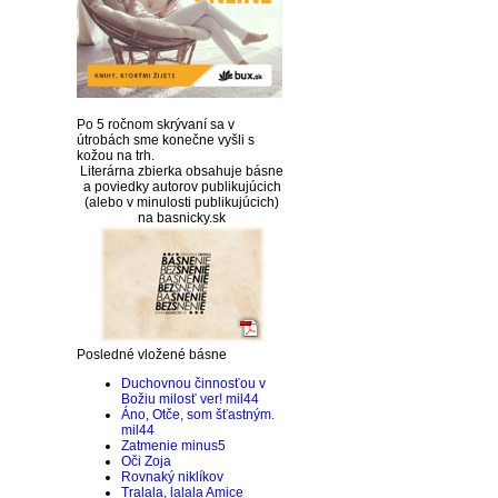
Po 5 ročnom skrývaní sa v
útrobách sme konečne vyšli s
kožou na trh.
Literárna zbierka obsahuje básne
a poviedky autorov publikujúcich
(alebo v minulosti publikujúcich)
na basnicky.sk
Posledné vložené básne
Duchovnou činnosťou v
Božiu milosť ver!
mil44
Áno, Otče, som šťastným.
mil44
Zatmenie
minus5
Oči
Zoja
Rovnaký
niklíkov
Tralala, lalala
Amice