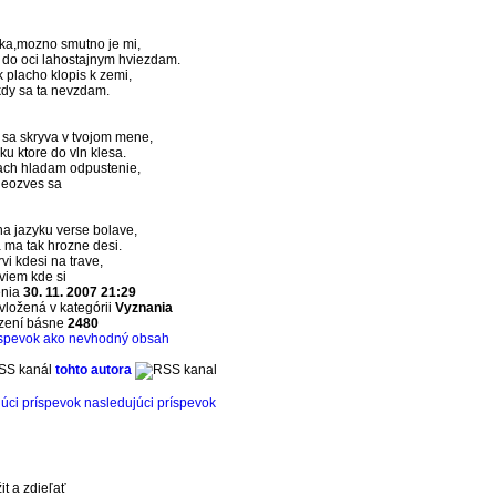
ska,mozno smutno je mi,
m do oci lahostajnym hviezdam.
ak placho klopis k zemi,
ikdy sa ta nevzdam.
 sa skryva v tvojom mene,
nku ktore do vln klesa.
iach hladam odpustenie,
 neozves sa
na jazyku verse bolave,
 ma tak hrozne desi.
vi kdesi na trave,
eviem kde si
enia
30. 11. 2007 21:29
vložená v kategórii
Vyznania
azení básne
2480
íspevok ako nevhodný obsah
SS kanál
tohto autora
úci príspevok
nasledujúci príspevok
it a zdieľať